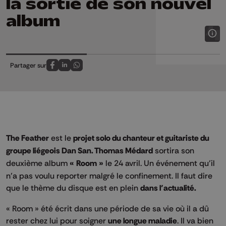
la sortie de son nouvel
album
Partager sur
Partagez sur FaceBook
Partagez sur LinkedIn
Partagez sur Whatsapp
The Feather
est le
projet solo du chanteur et guitariste du
groupe liégeois Dan San. Thomas Médard
sortira son
deuxième album
« Room »
le 24 avril. Un événement qu’il
n’a pas voulu reporter malgré le confinement. Il faut dire
que le thème du disque est en plein
dans l’actualité.
« Room » été écrit dans une période de sa vie où il a dû
rester chez lui pour soigner
une longue maladie
. Il va bien