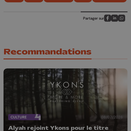
Partager sur
Partagez sur
Partagez 
Parta
Recommandations
CULTURE
08/07/2026
Alyah rejoint Ykons pour le titre