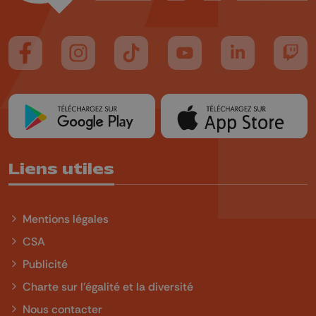
Suivez-nous sur FaceBook
Suivez-nous sur Instagram
Suivez-nous sur TikTok
Suivez-nous sur YouTube
Suivez-nous sur
Suiv
Liens utiles
Mentions légales
CSA
Publicité
Charte sur l'égalité et la diversité
Nous contacter