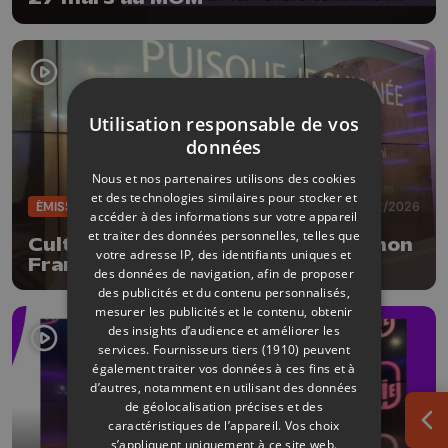
Utilisation responsable de vos
données
Nous et nos partenaires utilisons des cookies
et des technologies similaires pour stocker et
ÉMISSIONS
06/02/2026
accéder à des informations sur votre appareil
et traiter des données personnelles, telles que
CultureL avec le compositeur Simon
votre adresse IP, des identifiants uniques et
Fransquet
des données de navigation, afin de proposer
des publicités et du contenu personnalisés,
mesurer les publicités et le contenu, obtenir
des insights d’audience et améliorer les
services.
Fournisseurs tiers (1910)
peuvent
également traiter vos données à ces fins et à
d’autres, notamment en utilisant des données
de géolocalisation précises et des
caractéristiques de l’appareil. Vos choix
Ouv
s’appliquent uniquement à ce site web.