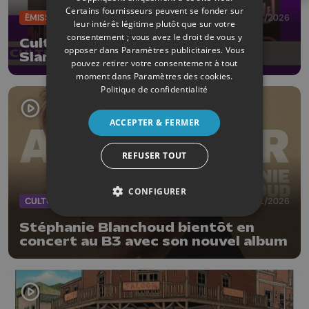
Certains fournisseurs peuvent se fonder sur
ÉMISSIONS
30/01/2026
leur intérêt légitime plutôt que sur votre
consentement ; vous avez le droit de vous y
CultureL avec M'sieur 13 et la
opposer dans
Paramètres publicitaires
. Vous
Slamerie à Huy
pouvez retirer votre consentement à tout
moment dans
Paramètres des cookies
.
Politique de confidentialité
ACCEPTER & FERMER
REFUSER TOUT
CONFIGURER
CULTURE
29/01/2026
Stéphanie Blanchoud bientôt en
concert au B3 avec son nouvel album