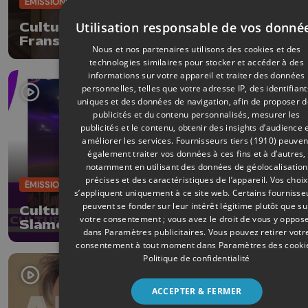
ÉMISSIONS
06/02/2026
Utilisation responsable de vos donné
CultureL avec le compositeur Simon
Fransquet
Nous et nos partenaires utilisons des cookies et des
technologies similaires pour stocker et accéder à des
informations sur votre appareil et traiter des données
personnelles, telles que votre adresse IP, des identifiant
uniques et des données de navigation, afin de proposer 
publicités et du contenu personnalisés, mesurer les
publicités et le contenu, obtenir des insights d’audience 
améliorer les services.
Fournisseurs tiers (1910)
peuven
également traiter vos données à ces fins et à d’autres,
notamment en utilisant des données de géolocalisation
précises et des caractéristiques de l’appareil. Vos choix
ÉMISSIONS
30/01/2026
s’appliquent uniquement à ce site web. Certains fournisse
peuvent se fonder sur leur intérêt légitime plutôt que su
CultureL avec M'sieur 13 et la
votre consentement ; vous avez le droit de vous y oppos
Slamerie à Huy
dans
Paramètres publicitaires
. Vous pouvez retirer votr
consentement à tout moment dans
Paramètres des cooki
Politique de confidentialité
ACCEPTER & FERMER