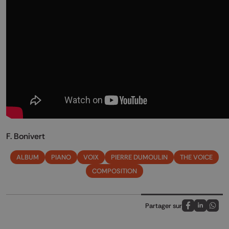
F. Bonivert
ALBUM
PIANO
VOIX
PIERRE DUMOULIN
THE VOICE
COMPOSITION
Partager sur
Partagez sur
Partagez 
Parta