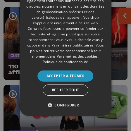
également traiter vos données à ces fins et à
d’autres, notamment en utilisant des données
de géolocalisation précises et des
caractéristiques de l’appareil. Vos choix
Ouv
s’appliquent uniquement à ce site web.
Certains fournisseurs peuvent se fonder sur
leur intérêt légitime plutôt que sur votre
consentement ; vous avez le droit de vous y
opposer dans
Paramètres publicitaires
. Vous
pouvez retirer votre consentement à tout
CULTURE
31/12/2025
moment dans
Paramètres des cookies
.
Politique de confidentialité
110 ans la revue ! Le Trocadéro
affiche complet pour le réveillon
ACCEPTER & FERMER
REFUSER TOUT
CONFIGURER