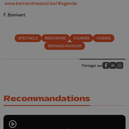
www.bernardmassuir.be/#agenda
F. Bonivert
SPECTACLE
RENCONTRE
TOURNÉE
VOISINS
BERNARD MASSUIR
Partager sur
Partagez sur
Partagez 
Parta
Recommandations