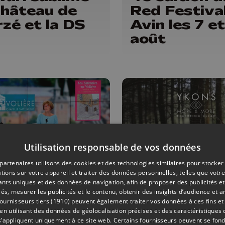
Château de
Red Festival
rzé et la DS
Avin les 7 e
7
août
Utilisation responsable de vos données
partenaires utilisons des cookies et des technologies similaires pour stocker
tions sur votre appareil et traiter des données personnelles, telles que votre
RE
08/07/2026
CULTURE
iants uniques et des données de navigation, afin de proposer des publicités e
és, mesurer les publicités et le contenu, obtenir des insights d’audience et a
 Estivales en
Alyah rejoin
ournisseurs tiers (1910)
peuvent également traiter vos données à ces fins et 
 utilisant des données de géolocalisation précises et des caractéristiques d
ière : du 11
Ykons pour 
s’appliquent uniquement à ce site web. Certains fournisseurs peuvent se fond