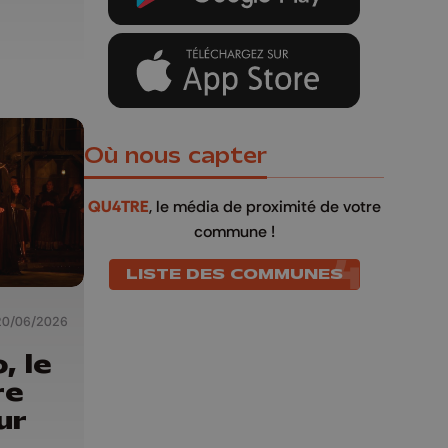
Où nous capter
QU4TRE
, le média de proximité de votre
commune !
LISTE DES COMMUNES
20/06/2026
, le
re
ur