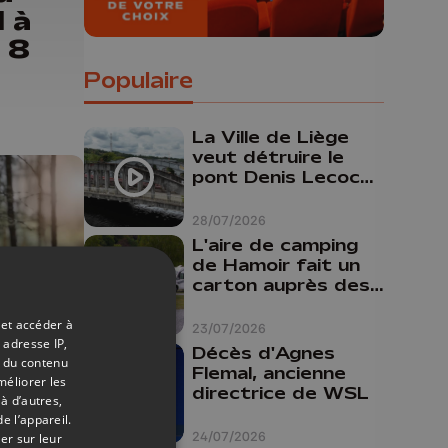
 à
t 8
Populaire
La Ville de Liège
veut détruire le
pont Denis Lecocq
mais manque de
budget pour le
28/07/2026
faire
L'aire de camping
de Hamoir fait un
carton auprès des
touristes
 et accéder à
23/07/2026
 adresse IP,
Décès d'Agnes
08/07/2026
t du contenu
Flemal, ancienne
méliorer les
directrice de WSL
t
à d’autres,
e l’appareil.
le
24/07/2026
er sur leur