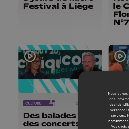
Festival à Liège
le 
Flo
N°
Nous et nos 
des informa
CULTURE
20/07/2026
CULTU
des identif
personnalis
Des balades et
Les
services.
F
notamment en
des concerts au
Vol
Vos choix 