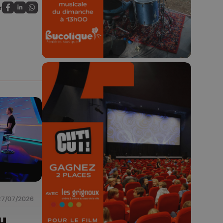
23h59.
r
Partagez sur FaceBook
Partagez sur LinkedIn
Partagez sur Whatsapp
🎬 Concours CUT x
Les Grignoux ✨
Concours permanent - 2 places à
gagner chaque semaine !
27/07/2026
u