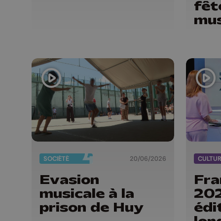
fêt
mus
tra
SOCIÉTÉ
20/06/2026
CULTU
Evasion
Fra
musicale à la
202
prison de Huy
édi
lon