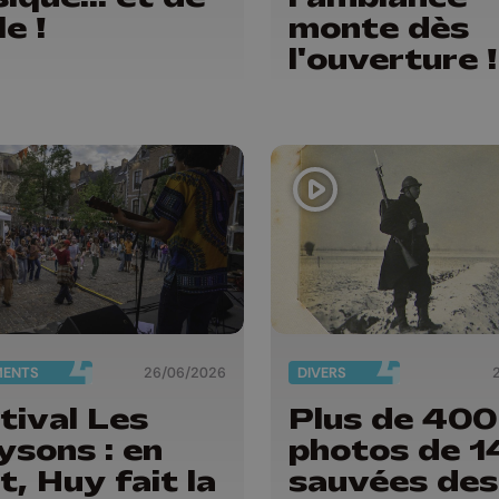
le !
monte dès
l'ouverture !
MENTS
26/06/2026
DIVERS
tival Les
Plus de 400
ysons : en
photos de 1
t, Huy fait la
sauvées des