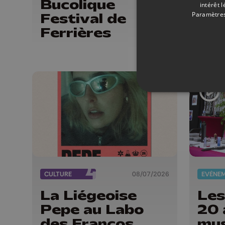
Bucolique
jui
intérêt 
Paramètres
Festival de
Ferrières
CULTURE
08/07/2026
EVÈNE
La Liégeoise
Les
Pepe au Labo
20 
des Francos
mus