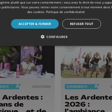
llet au 16 août
titre "More
légitime plutôt que sur votre consentement ; vous avez le droit de vous y opp
 publicitaires
. Vous pouvez retirer votre consentement à tout moment dans
more"
des cookies
.
Politique de confidentialité
ACCEPTER & FERMER
REFUSER TOUT
CONFIGURER
MENTS
03/07/2026
EVÈNEMENTS
 Ardentes :
Les Ardent
ans de
2026 :
ique... et de
l'ambiance