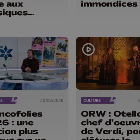
e aux
immondices
iques
ditionnelles
RE
20/06/2026
CULTURE
ncofolies
ORW : Otello
6 : une
chef d'oeuv
tion plus
de Verdi, po
gue sur un
clôturer la