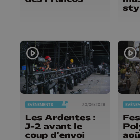
sty
EVÈNEMENTS
30/06/2026
EVÈNE
Les Ardentes :
Fes
J-2 avant le
Pol
coup d'envoi
aoû