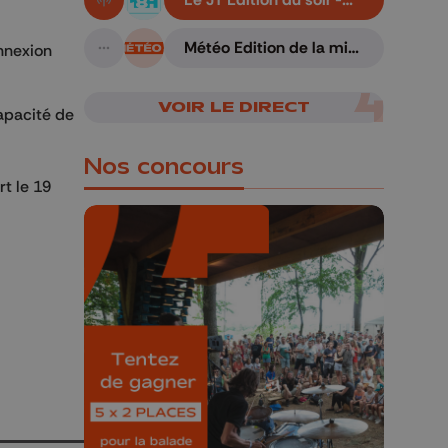
En live!
06/08/2026
Météo Edition de la mi-
onnexion
A suivre
journée - 07/08/2026
VOIR LE DIRECT
apacité de
Nos concours
rt le 19
🎁 Gagnez 5x2
places pour le
Bucolique Ferrières
Festival 🌿🎶
Concours valable jusqu'au 9 août,