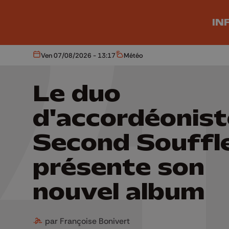
Aller au contenu principal
IN
Ven 07/08/2026 - 13:17
Météo
Aujourd'hui
Météo
Le duo
d'accordéonis
Second Souffl
présente son
nouvel album
par Françoise Bonivert