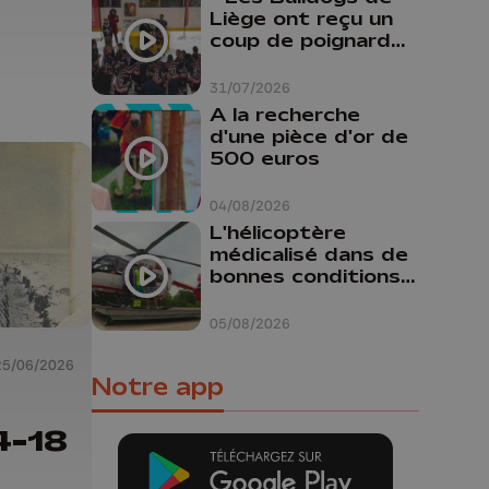
Liège ont reçu un
coup de poignard
dans le dos "
31/07/2026
A la recherche
d'une pièce d'or de
500 euros
04/08/2026
L'hélicoptère
médicalisé dans de
bonnes conditions à
Oupeye
05/08/2026
25/06/2026
Notre app
4-18