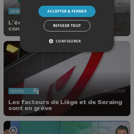
ACCEPTER & FERMER
MOBILITÉ
29/05/2026
L’échangeur N°33 “Burenville”
REFUSER TOUT
continue sa mue
CONFIGURER
SOCIAL
29/05/2026
Les facteurs de Liège et de Seraing
sont en grève