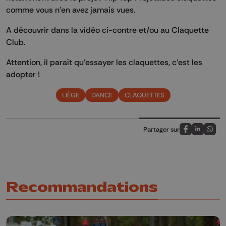
comme vous n'en avez jamais vues.
A découvrir dans la vidéo ci-contre et/ou au Claquette
Club.
Attention, il paraît qu'essayer les claquettes, c'est les
adopter !
LIÈGE
DANCE
CLAQUETTES
Partager sur
Partagez sur
Partagez 
Parta
Recommandations