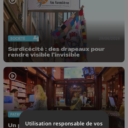
SOCIÉTÉ
29/06/2026
Surdicécité : des drapeaux pour
rendre visible l'invisible
PATRIMOINE
18/06/2026
Utilisation responsable de vos
Un parcours thématique dans les