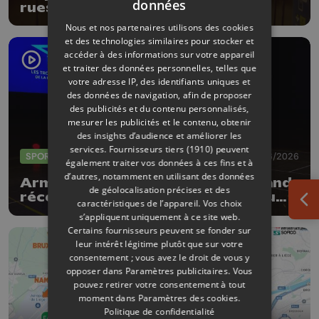
données
rues de la Ville de Liège
Nous et nos partenaires utilisons des cookies
et des technologies similaires pour stocker et
accéder à des informations sur votre appareil
et traiter des données personnelles, telles que
votre adresse IP, des identifiants uniques et
des données de navigation, afin de proposer
des publicités et du contenu personnalisés,
mesurer les publicités et le contenu, obtenir
des insights d’audience et améliorer les
services.
Fournisseurs tiers (1910)
peuvent
SPORTS
04/06/2026
également traiter vos données à ces fins et à
d’autres, notamment en utilisant des données
Armand Marchant et Julie Allemand
de géolocalisation précises et des
récompensés par les Trophées du
caractéristiques de l’appareil. Vos choix
Ouv
sport de la Province de Liège
s’appliquent uniquement à ce site web.
Certains fournisseurs peuvent se fonder sur
leur intérêt légitime plutôt que sur votre
consentement ; vous avez le droit de vous y
opposer dans
Paramètres publicitaires
. Vous
pouvez retirer votre consentement à tout
moment dans
Paramètres des cookies
.
Politique de confidentialité