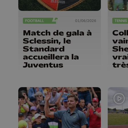
FOOTBALL
01/06/2026
TENNIS
Match de gala à
Col
Sclessin, le
vai
Standard
She
accueillera la
vra
Juventus
trè
déb