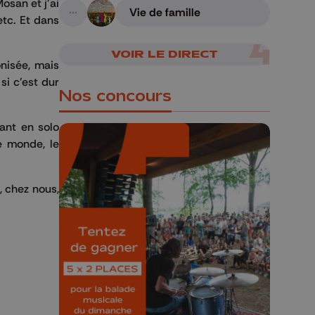
Mosan et j'ai
Vie de famille
etc. Et dans
A suivre
VOIR LE DIRECT
nisée, mais
si c'est dur
Nos concours
ant en solo
e monde, le
, chez nous,
🎁 Gagnez 5x2
places pour le
Bucolique Ferrières
Festival 🌿🎶
Concours valable jusqu'au 9 août,
23h59.