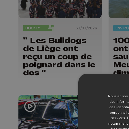
HOCKEY
31/07/2026
" Les Bulldogs
100
de Liège ont
ont
reçu un coup de
sau
poignard dans le
Meu
dos "
dim
Nous et nos 
des informa
des identif
personnalis
services.
F
notamment en
Vos choix 