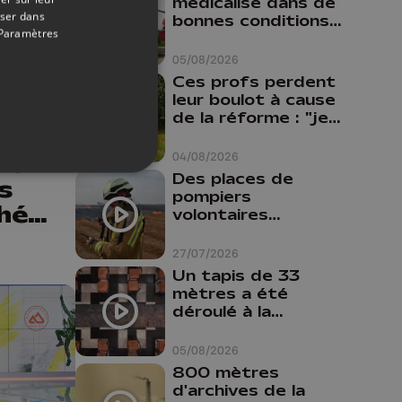
médicalisé dans de
oser dans
bonnes conditions à
Paramètres
Oupeye
05/08/2026
04/06/2026
Ces profs perdent
leur boulot à cause
de la réforme : "je
travaillais bien plus
comme prof que
and
04/08/2026
comme
Des places de
s
pharmacienne"
pompiers
phées
volontaires
disponibles en
la
province de Liège :
27/07/2026
"Un citoyen qui
Un tapis de 33
n'est formé ne
mètres a été
peut pas nous
déroulé à la
aider"
Cathédrale de
Liège
05/08/2026
800 mètres
d'archives de la