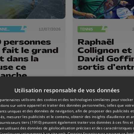
ENVIRONNEMENT
12/07/2026
TENNIS
 personnes
Raphaël
 fait le grand
Collignon et
t dans la
David Goffi
se ce
sortis d'ent
anche
Utilisation responsable de vos données
partenaires utilisons des cookies et des technologies similaires pour stocker
tions sur votre appareil et traiter des données personnelles, telles que votre
iants uniques et des données de navigation, afin de proposer des publicités e
és, mesurer les publicités et le contenu, obtenir des insights d’audience et a
ournisseurs tiers (1910)
peuvent également traiter vos données à ces fins et 
 utilisant des données de géolocalisation précises et des caractéristiques d
s’appliquent uniquement à ce site web. Certains fournisseurs peuvent se fond