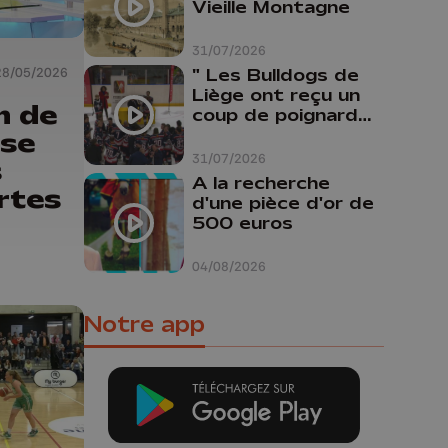
Vieille Montagne
31/07/2026
" Les Bulldogs de
28/05/2026
Liège ont reçu un
n de
coup de poignard
dans le dos "
ise
31/07/2026
s
A la recherche
rtes
d'une pièce d'or de
500 euros
04/08/2026
Notre app