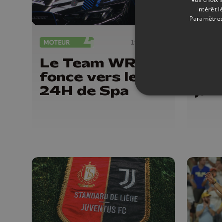
intérêt 
Paramètres
MOTEUR
19/06/2026
SPORT
Le Team WRT
Naf
fonce vers les
à L
24H de Spa
juil