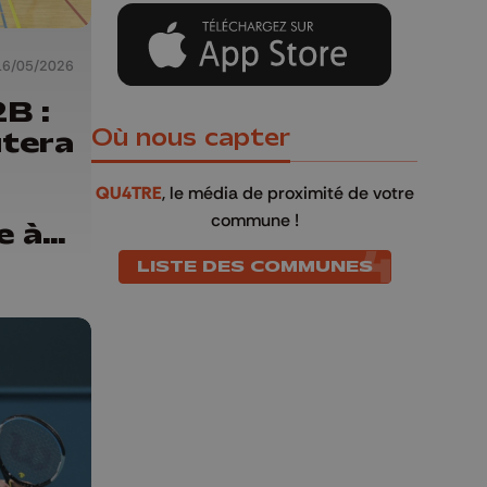
16/05/2026
B :
Où nous capter
utera
QU4TRE
, le média de proximité de votre
commune !
e à
LISTE DES COMMUNES