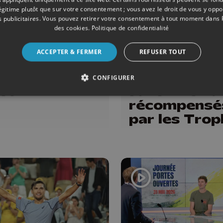
légitime plutôt que sur votre consentement ; vous avez le droit de vous y opp
 publicitaires
. Vous pouvez retirer votre consentement à tout moment dans
des cookies
.
Politique de confidentialité
S
12/06/2026
SPORTS
ACCEPTER & FERMER
REFUSER TOUT
i Thiam sera
Armand
iège le 15
Marchant et
CONFIGURER
let
Julie Allem
récompensé
par les Tro
du sport de 
Province de
Liège