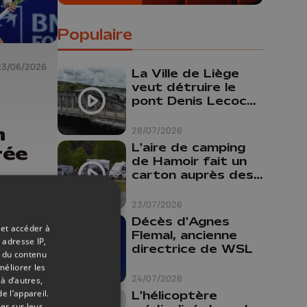
Populaire
23/06/2026
La Ville de Liège
veut détruire le
pont Denis Lecocq
mais manque de
budget pour le
n
28/07/2026
faire
L'aire de camping
rée
de Hamoir fait un
carton auprès des
touristes
23/07/2026
Décès d'Agnes
 et accéder à
Flemal, ancienne
 adresse IP,
directrice de WSL
t du contenu
méliorer les
24/07/2026
à d’autres,
e l’appareil.
L'hélicoptère
er sur leur