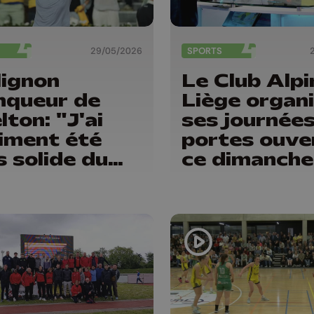
29/05/2026
SPORTS
lignon
Le Club Alpi
nqueur de
Liège organ
lton: "J'ai
ses journée
iment été
portes ouve
s solide du
ce dimanche
ut à la fin"