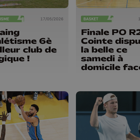
ISME
17/05/2026
BASKET
aing
Finale PO R2
létisme 6è
Cointe disp
lleur club de
la belle ce
gique !
samedi à
domicile fac
Natoye