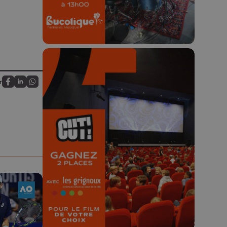
r
Partagez sur FaceBook
Partagez sur LinkedIn
Partagez sur Whatsapp
🎬 Concours CUT x
Les Grignoux ✨
Concours permanent - 2 places à
gagner chaque semaine !