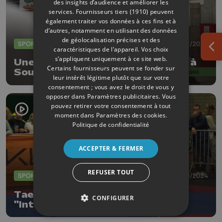
des insights d’audience et améliorer les
services.
Fournisseurs tiers (1910)
peuvent
également traiter vos données à ces fins et à
d’autres, notamment en utilisant des données
de géolocalisation précises et des
SPORTS
09/02/2026
caractéristiques de l’appareil. Vos choix
Ouv
s’appliquent uniquement à ce site web.
Une sommité de l'aïkido en visite à
Certains fournisseurs peuvent se fonder sur
Soumagne
leur intérêt légitime plutôt que sur votre
consentement ; vous avez le droit de vous y
opposer dans
Paramètres publicitaires
. Vous
pouvez retirer votre consentement à tout
moment dans
Paramètres des cookies
.
Politique de confidentialité
ACCEPTER & FERMER
REFUSER TOUT
SPORTS
27/10/2024
Taekwondo : 29 ème édition du
CONFIGURER
"International Ans Trophy"