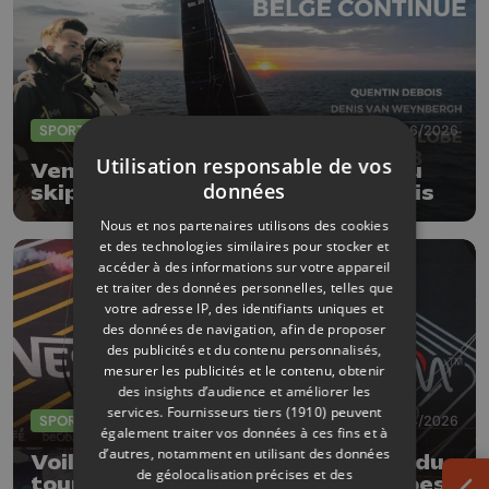
SPORTS
05/06/2026
Utilisation responsable de vos
Vendée Globe 2028, l'ambition du
données
skipper marchinois Quentin Debois
Nous et nos partenaires utilisons des cookies
et des technologies similaires pour stocker et
accéder à des informations sur votre appareil
et traiter des données personnelles, telles que
votre adresse IP, des identifiants uniques et
des données de navigation, afin de proposer
des publicités et du contenu personnalisés,
mesurer les publicités et le contenu, obtenir
des insights d’audience et améliorer les
services.
Fournisseurs tiers (1910)
peuvent
SPORTS
15/04/2026
également traiter vos données à ces fins et à
d’autres, notamment en utilisant des données
Voile : Jonas Gerckens deuxième du
de géolocalisation précises et des
tour du monde en duo et par étapes !