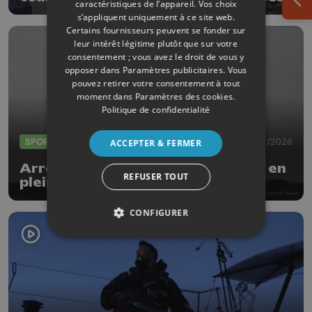
caractéristiques de l’appareil. Vos choix
Ouv
s’appliquent uniquement à ce site web.
Certains fournisseurs peuvent se fonder sur
leur intérêt légitime plutôt que sur votre
consentement ; vous avez le droit de vous y
opposer dans
Paramètres publicitaires
. Vous
pouvez retirer votre consentement à tout
moment dans
Paramètres des cookies
.
Politique de confidentialité
SPORTS
23/02/2026
ACCEPTER & FERMER
Arrêt forcé pour Jonas Gerckens en
REFUSER TOUT
plein Globe40
CONFIGURER