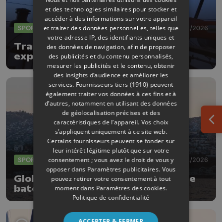
et des technologies similaires pour stocker et
accéder à des informations sur votre appareil
et traiter des données personnelles, telles que
SPORTS
31/01/2026
votre adresse IP, des identifiants uniques et
Transatlantique: Quentin Debois
des données de navigation, afin de proposer
explose le record du monde et
des publicités et du contenu personnalisés,
réussit son pari fou
mesurer les publicités et le contenu, obtenir
des insights d’audience et améliorer les
services.
Fournisseurs tiers (1910)
peuvent
également traiter vos données à ces fins et à
d’autres, notamment en utilisant des données
de géolocalisation précises et des
caractéristiques de l’appareil. Vos choix
Ouv
s’appliquent uniquement à ce site web.
Certains fournisseurs peuvent se fonder sur
leur intérêt légitime plutôt que sur votre
consentement ; vous avez le droit de vous y
SPORTS
23/01/2026
opposer dans
Paramètres publicitaires
. Vous
Globe 40 : incroyable finale pour le
pouvez retirer votre consentement à tout
bateau belge dans la 4e étape !
moment dans
Paramètres des cookies
.
Politique de confidentialité
ACCEPTER & FERMER