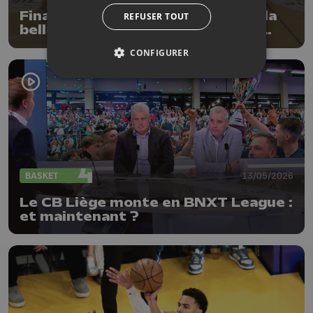
Finale PO R2B : Cointe disputera la
REFUSER TOUT
belle ce samedi à domicile face à
Natoye
CONFIGURER
BASKET
13/05/2026
Le CB Liège monte en BNXT League :
et maintenant ?