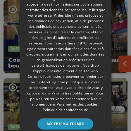
accéder à des informations sur votre appareil
et traiter des données personnelles, telles que
votre adresse IP, des identifiants uniques et
des données de navigation, afin de proposer
des publicités et du contenu personnalisés,
mesurer les publicités et le contenu, obtenir
des insights d’audience et améliorer les
services.
Fournisseurs tiers (1910)
peuvent
également traiter vos données à ces fins et à
BASKET
17/05/2026
d’autres, notamment en utilisant des données
Cointe sacrée championne de R2 au
de géolocalisation précises et des
bout de la belle contre Natoye B
caractéristiques de l’appareil. Vos choix
Ouv
s’appliquent uniquement à ce site web.
Certains fournisseurs peuvent se fonder sur
leur intérêt légitime plutôt que sur votre
consentement ; vous avez le droit de vous y
opposer dans
Paramètres publicitaires
. Vous
pouvez retirer votre consentement à tout
moment dans
Paramètres des cookies
.
Politique de confidentialité
ACCEPTER & FERMER
BASKET
16/05/2026