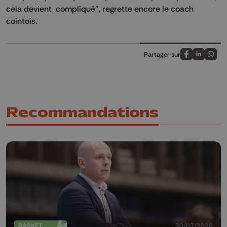
cela devient compliqué", regrette encore le coach
cointois.
Partager sur
Partagez sur
Partagez 
Parta
Recommandations
BASKET
30/07/2026