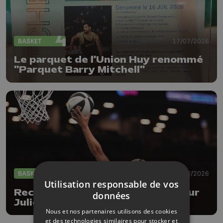
BASKET
17/07/2026
Le parquet de l'Union Huy renommé
"Parquet Barry Mitchell"
BASKET
26/06/2026
Utilisation responsable de vos
Records personnels en WNBA pour
données
Julie Allemand
Nous et nos partenaires utilisons des cookies
et des technologies similaires pour stocker et