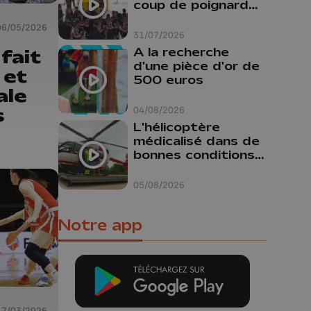
coup de poignard
dans le dos "
06/05/2026
31/07/2026
A la recherche
fait
d'une pièce d'or de
 et
500 euros
ale
s
04/08/2026
L'hélicoptère
médicalisé dans de
bonnes conditions à
Oupeye
05/08/2026
Notre app
17/03/2026