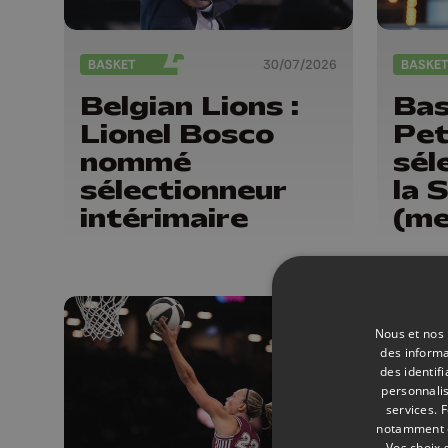
BASKET
30/07/2026
BASKE
Belgian Lions :
Bas
Lionel Bosco
Pet
nommé
sél
sélectionneur
la 
intérimaire
(me
Nous et nos 
des informa
des identif
personnalis
services.
F
notamment en
Vos choix 