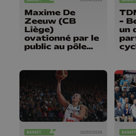
Maxime De
TDM
Zeeuw (CB
- B
Liège)
un 
ovationné par le
par
public au pôle
cyc
ballon
BASKET
16/03/2026
BASKE