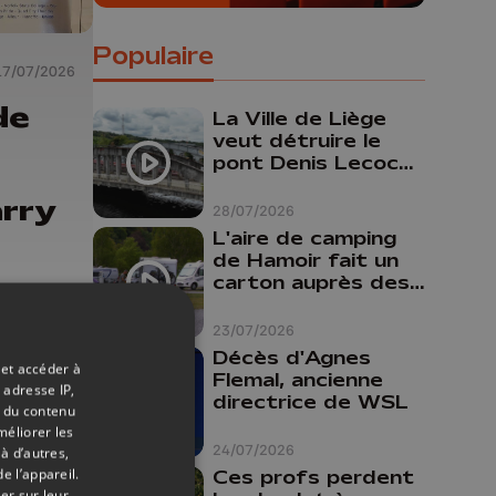
Populaire
17/07/2026
de
La Ville de Liège
veut détruire le
pont Denis Lecocq
mais manque de
rry
budget pour le
28/07/2026
faire
L'aire de camping
de Hamoir fait un
carton auprès des
touristes
23/07/2026
Décès d'Agnes
 et accéder à
Flemal, ancienne
 adresse IP,
directrice de WSL
t du contenu
méliorer les
24/07/2026
à d’autres,
e l’appareil.
Ces profs perdent
er sur leur