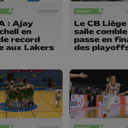
T
12/05/2026
BASKET
 : Ajay
Le CB Liège 
chell en
salle comble
e record
passe en fin
e aux Lakers
des playoff
T
12/04/2026
BASKET