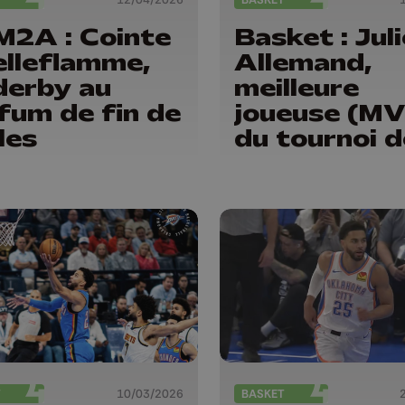
2A : Cointe
Basket : Juli
elleflamme,
Allemand,
derby au
meilleure
fum de fin de
joueuse (M
les
du tournoi d
Wuhan avec 
Belgian Cat
T
10/03/2026
BASKET