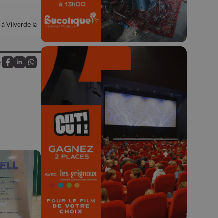
 à Vilvorde la
r
Partagez sur FaceBook
Partagez sur LinkedIn
Partagez sur Whatsapp
🎬 Concours CUT x
Les Grignoux ✨
Concours permanent - 2 places à
gagner chaque semaine !