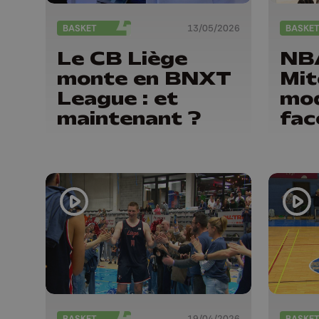
BASKET
13/05/2026
BASKE
Le CB Liège
NBA
monte en BNXT
Mit
League : et
mod
maintenant ?
fac
BASKET
19/04/2026
BASKE