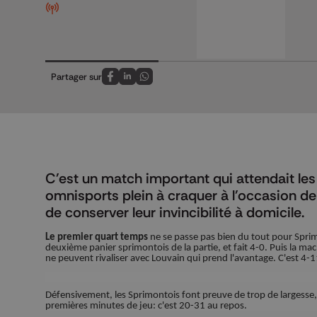
Partager sur
Partagez sur FaceBook
Partagez sur LinkedIn
Partagez sur Whatsapp
C'est un match important qui attendait les
omnisports plein à craquer à l'occasion de
de conserver leur invincibilité à domicile.
Le premier quart temps
ne se passe pas bien du tout pour Sprim
deuxième panier sprimontois de la partie, et fait 4-0. Puis la mac
ne peuvent rivaliser avec Louvain qui prend l'avantage. C'est 4-
Défensivement, les Sprimontois font preuve de trop de largesse, e
premières minutes de jeu: c'est 20-31 au repos.