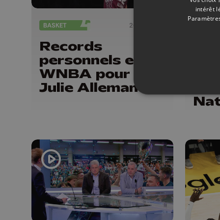
intérêt 
Paramètres
BASKET
26/06/2026
BASKE
Records
Coi
personnels en
cha
WNBA pour
R2 
Julie Allemand
bel
Nat