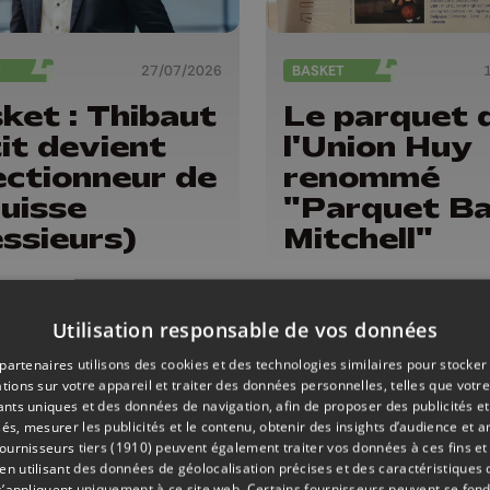
T
27/07/2026
BASKET
ket : Thibaut
Le parquet 
it devient
l'Union Huy
ectionneur de
renommé
Suisse
"Parquet Ba
ssieurs)
Mitchell"
Utilisation responsable de vos données
partenaires utilisons des cookies et des technologies similaires pour stocker
tions sur votre appareil et traiter des données personnelles, telles que votre
iants uniques et des données de navigation, afin de proposer des publicités e
és, mesurer les publicités et le contenu, obtenir des insights d’audience et a
ournisseurs tiers (1910)
peuvent également traiter vos données à ces fins et 
 utilisant des données de géolocalisation précises et des caractéristiques d
s’appliquent uniquement à ce site web. Certains fournisseurs peuvent se fond