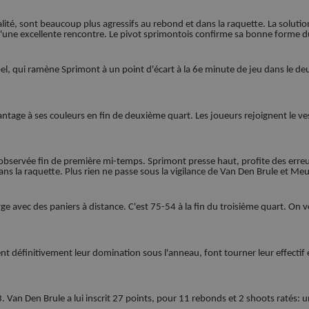
ité, sont beaucoup plus agressifs au rebond et dans la raquette. La solutio
d'une excellente rencontre. Le pivot sprimontois confirme sa bonne forme
ubel, qui ramène Sprimont à un point d'écart à la 6e minute de jeu dans le d
ntage à ses couleurs en fin de deuxième quart. Les joueurs rejoignent le vest
 observée fin de première mi-temps. Sprimont presse haut, profite des erre
ans la raquette. Plus rien ne passe sous la vigilance de Van Den Brule et Meu
e avec des paniers à distance. C'est 75-54 à la fin du troisième quart. On vo
nt définitivement leur domination sous l'anneau, font tourner leur effectif 
3. Van Den Brule a lui inscrit 27 points, pour 11 rebonds et 2 shoots ratés: 