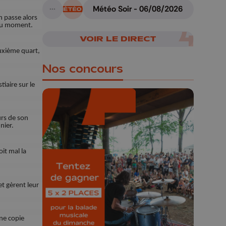
Météo Soir - 06/08/2026
A suivre
n passe alors
 du moment.
VOIR LE DIRECT
euxième quart,
Nos concours
iaire sur le
urs de son
nier.
🎁 Gagnez 5x2
it mal la
places pour le
Bucolique Ferrières
Festival 🌿🎶
et gèrent leur
Concours valable jusqu'au 9 août,
23h59.
une copie