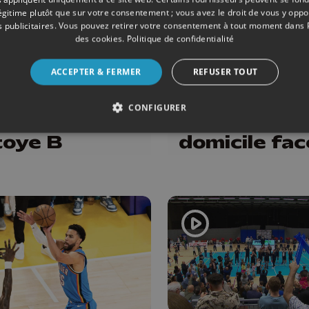
légitime plutôt que sur votre consentement ; vous avez le droit de vous y opp
 publicitaires
. Vous pouvez retirer votre consentement à tout moment dans
T
17/05/2026
BASKET
des cookies
.
Politique de confidentialité
nte sacrée
Finale PO R2
ACCEPTER & FERMER
REFUSER TOUT
mpionne de
Cointe disp
au bout de la
la belle ce
CONFIGURER
le contre
samedi à
oye B
domicile fac
Natoye