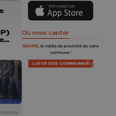
e
VP)
Où nous capter
e
le
QU4TRE
, le média de proximité de votre
commune !
s
LISTE DES COMMUNES
27/01/2026