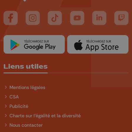
Suivez-nous sur FaceBook
Suivez-nous sur Instagram
Suivez-nous sur TikTok
Suivez-nous sur YouTube
Suivez-nous sur
Suiv
Liens utiles
Mentions légales
CSA
Publicité
Charte sur l'égalité et la diversité
Nous contacter