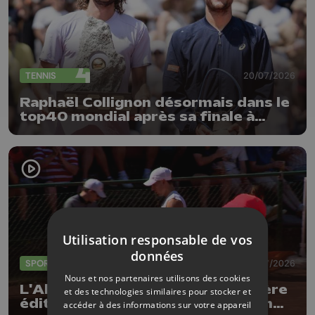
TENNIS
20/07/2026
Raphaël Collignon désormais dans le
top40 mondial après sa finale à
Gstaad
Utilisation responsable de vos
données
SPORTS
13/07/2026
Nous et nos partenaires utilisons des cookies
L'Allemand Broska remporte la 1ère
et des technologies similaires pour stocker et
édition d'un Ethias Province Open
accéder à des informations sur votre appareil