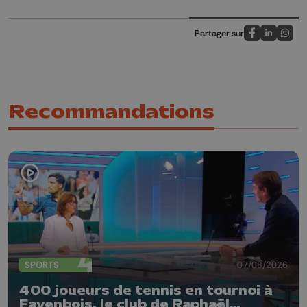
Partager sur
Partagez sur
Partagez 
Parta
Recommandations
SPORTS
07/08/2026
400 joueurs de tennis en tournoi à
Fayenbois, le club de Raphaël