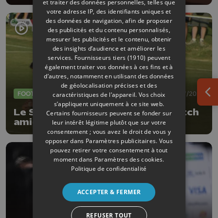
plutôt réussi !
et traiter des données personnelles, telles que
votre adresse IP, des identifiants uniques et
des données de navigation, afin de proposer
des publicités et du contenu personnalisés,
mesurer les publicités et le contenu, obtenir
des insights d’audience et améliorer les
services.
Fournisseurs tiers (1910)
peuvent
également traiter vos données à ces fins et à
d’autres, notamment en utilisant des données
de géolocalisation précises et des
FOOTBALL
09/07/2026
caractéristiques de l’appareil. Vos choix
Ouv
s’appliquent uniquement à ce site web.
Le Standard s'impose 0-4 en match
Certains fournisseurs peuvent se fonder sur
amical à Aubel
leur intérêt légitime plutôt que sur votre
consentement ; vous avez le droit de vous y
opposer dans
Paramètres publicitaires
. Vous
pouvez retirer votre consentement à tout
moment dans
Paramètres des cookies
.
Politique de confidentialité
ACCEPTER & FERMER
REFUSER TOUT