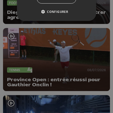
FOOTBALL
09/07/2026
CONFIGURER
Diego Moreira : " Il faudra se montrer
agressifs face à l'Espagne "
TENNIS
08/07/2026
Province Open : entrée réussi pour
Gauthier Onclin !