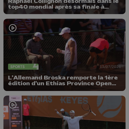
Raphaël Collignon désormais dans le
top40 mondial après sa finale à
Gstaad
SPORTS
13/07/2026
L'Allemand Broska remporte la 1ère
édition d'un Ethias Province Open
plutôt réussi !