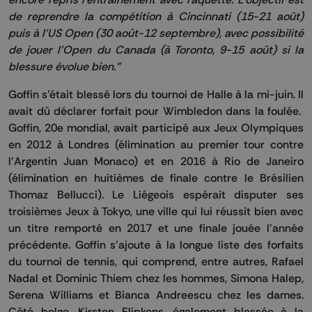
de reprendre la compétition à Cincinnati (15-21 août)
puis à l'US Open (30 août-12 septembre), avec possibilité
de jouer l'Open du Canada (à Toronto, 9-15 août) si la
blessure évolue bien."
Goffin
s'était blessé lors du tournoi de Halle à la mi-juin. Il
avait dû déclarer forfait pour Wimbledon dans la foulée.
Goffin
, 20e mondial, avait participé aux Jeux Olympiques
en 2012 à Londres (élimination au premier tour contre
l'Argentin Juan Monaco) et en 2016 à Rio de Janeiro
(élimination en huitièmes de finale contre le Brésilien
Thomaz Bellucci). Le Liégeois espérait disputer ses
troisièmes Jeux à Tokyo, une ville qui lui réussit bien avec
un titre remporté en 2017 et une finale jouée l'année
précédente.
Goffin
s'ajoute à la longue liste des forfaits
du tournoi de tennis, qui comprend, entre autres, Rafael
Nadal et Dominic Thiem chez les hommes, Simona Halep,
Serena Williams et Bianca Andreescu chez les dames.
Côté belge, Kirsten Flipkens, également blessée à la