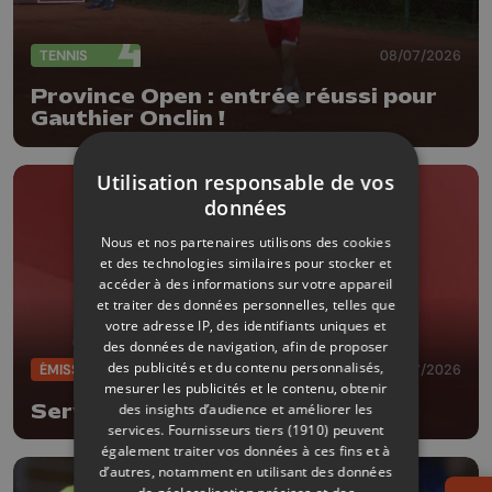
TENNIS
08/07/2026
Province Open : entrée réussi pour
Gauthier Onclin !
Utilisation responsable de vos
données
Nous et nos partenaires utilisons des cookies
et des technologies similaires pour stocker et
accéder à des informations sur votre appareil
et traiter des données personnelles, telles que
votre adresse IP, des identifiants uniques et
des données de navigation, afin de proposer
des publicités et du contenu personnalisés,
ÉMISSIONS
05/07/2026
mesurer les publicités et le contenu, obtenir
des insights d’audience et améliorer les
Services gagnants
services.
Fournisseurs tiers (1910)
peuvent
également traiter vos données à ces fins et à
d’autres, notamment en utilisant des données