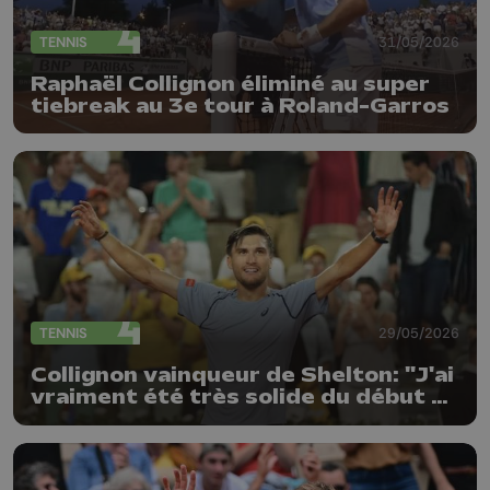
TENNIS
31/05/2026
Raphaël Collignon éliminé au super
tiebreak au 3e tour à Roland-Garros
TENNIS
29/05/2026
Collignon vainqueur de Shelton: "J'ai
vraiment été très solide du début à
la fin"