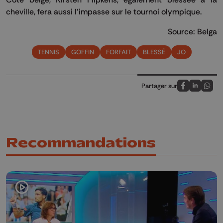
cheville, fera aussi l'impasse sur le tournoi olympique.
Source: Belga
TENNIS
GOFFIN
FORFAIT
BLESSÉ
JO
Partager sur
Partagez sur
Partagez 
Parta
Recommandations