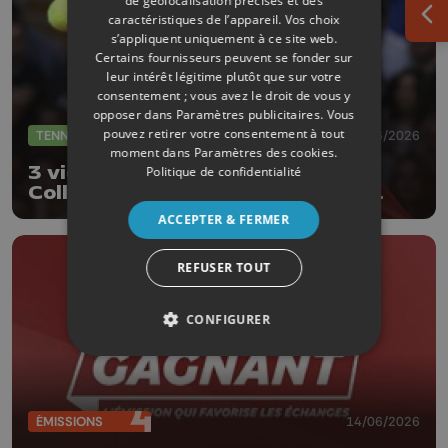
de géolocalisation précises et des
caractéristiques de l’appareil. Vos choix
Ouv
s’appliquent uniquement à ce site web.
Certains fournisseurs peuvent se fonder sur
leur intérêt légitime plutôt que sur votre
consentement ; vous avez le droit de vous y
opposer dans
Paramètres publicitaires
. Vous
pouvez retirer votre consentement à tout
TENNIS
16/06/2026
moment dans
Paramètres des cookies
.
3 victoires d'affilée pour Raphaël
Politique de confidentialité
Collignon, qui passe au 2è tour à
Halle
ACCEPTER & FERMER
REFUSER TOUT
CONFIGURER
ÉMISSIONS
14/06/2026