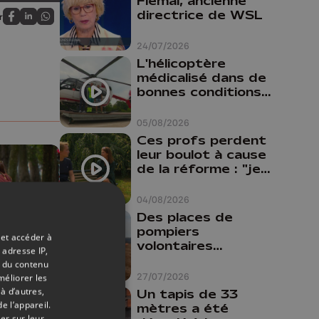
Flemal, ancienne
directrice de WSL
r
Partagez sur FaceBook
Partagez sur LinkedIn
Partagez sur Whatsapp
24/07/2026
L'hélicoptère
médicalisé dans de
bonnes conditions à
Oupeye
05/08/2026
Ces profs perdent
leur boulot à cause
de la réforme : "je
travaillais bien plus
comme prof que
04/08/2026
comme
Des places de
pharmacienne"
pompiers
 et accéder à
volontaires
 adresse IP,
disponibles en
t du contenu
province de Liège :
27/07/2026
méliorer les
"Un citoyen qui
22/07/2026
à d’autres,
Un tapis de 33
n'est formé ne
e l’appareil.
mètres a été
peut pas nous
er sur leur