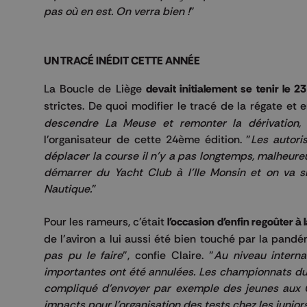
pas où en est. On verra bien !
"
UN TRACÉ INÉDIT CETTE ANNÉE
La Boucle de Liège
devait initialement se tenir le 2
strictes. De quoi modifier le tracé de la régate et 
descendre La Meuse et remonter la dérivation, il 
l'organisateur de cette 24ème édition. "
Les autor
déplacer la course il n'y a pas longtemps, malheure
démarrer du Yacht Club à l'Ile Monsin et on va s
Nautique.
"
Pour les rameurs, c'était
l'occasion d'enfin regoûter à 
de l'aviron a lui aussi été bien touché par la pandé
pas pu le faire
", confie Claire. "
Au niveau interna
importantes ont été annulées. Les championnats du
compliqué d'envoyer par exemple des jeunes aux C
impacts pour l'organisation des tests chez les juniors