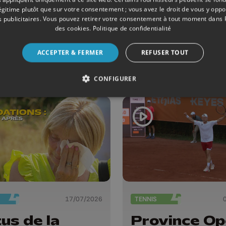
es Bulldogs
La mobilité
légitime plutôt que sur votre consentement ; vous avez le droit de vous y opp
Liège ont
douce s'amé
 publicitaires
. Vous pouvez retirer votre consentement à tout moment dans
u un coup de
à Liège : fin
des cookies
.
Politique de confidentialité
gnard dans le
travaux riv
ACCEPTER & FERMER
REFUSER TOUT
 "
gauche, pis
cyclo-piéto
CONFIGURER
Avroy et
Guillemins...
17/07/2026
TENNIS
us de la
Province Op