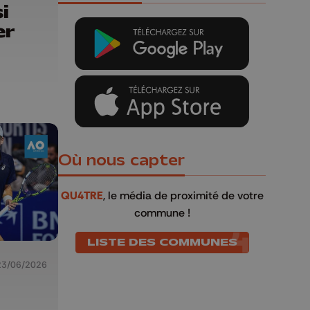
i
er
Où nous capter
QU4TRE
, le média de proximité de votre
commune !
LISTE DES COMMUNES
23/06/2026