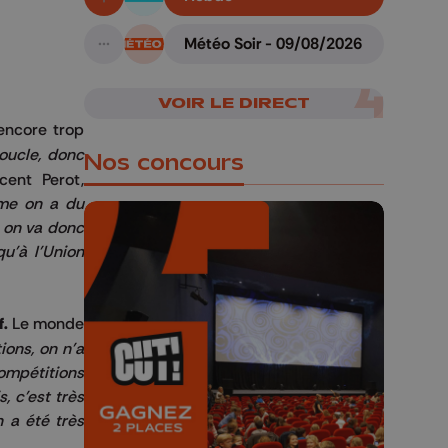
En live!
Météo Soir - 09/08/2026
A suivre
VOIR LE DIRECT
encore trop
Boucle, donc
Nos concours
cent Perot,
mme on a du
, on va donc
u'à l'Union
f.
Le monde
🎬 Concours CUT x
ions, on n'a
Les Grignoux ✨
ompétitions
 c'est très
Concours permanent - 2 places à
 a été très
gagner chaque semaine !