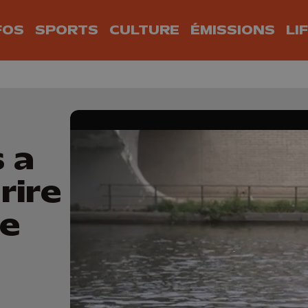
FOS
SPORTS
CULTURE
ÉMISSIONS
LI
s a
rire
le