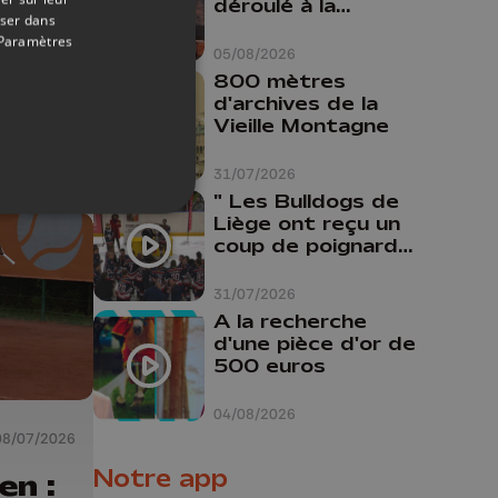
déroulé à la
aider"
oser dans
liore
Cathédrale de
Paramètres
Liège
05/08/2026
 des
800 mètres
e
d'archives de la
tes
Vieille Montagne
nnes
31/07/2026
" Les Bulldogs de
Liège ont reçu un
coup de poignard
dans le dos "
31/07/2026
A la recherche
d'une pièce d'or de
500 euros
04/08/2026
08/07/2026
Notre app
en :