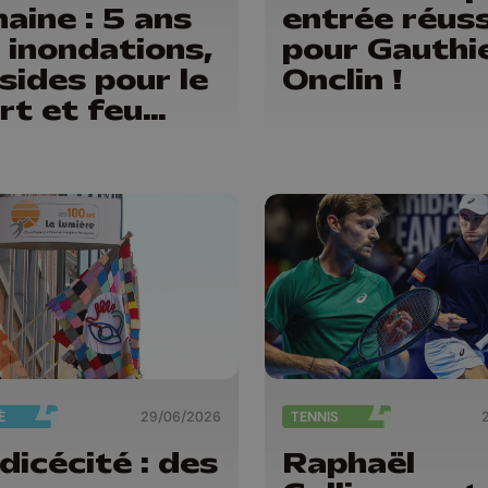
aine : 5 ans
entrée réuss
 inondations,
pour Gauthi
sides pour le
Onclin !
rt et feu
rtifice
É
29/06/2026
TENNIS
dicécité : des
Raphaël