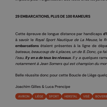
29 EMBARCATIONS, PLUS DE 100 RAMEURS
Cette épreuve de longue distance par handicaps
d'
à savoir le
Royal Sport Nautique de La Meuse
, le
R
embarcations
étaient présentes à la ligne de dépar
bateaux, beaucoup de 4 places, un de 8. Donc, ça fa
l'eau.
Il y en a de tous les niveaux
. Il y a quelques ram
notamment à Jean Somers qui est champion du monde 
Belle réussite donc pour cette Boucle de Liège quel
Joachim Gilles & Luca Prencipe
AVIRON
LIÈGE
SPORT
HERSTAL
VISÉ
BOVERI