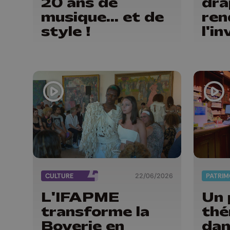
20 ans de
dra
musique... et de
ren
style !
l'in
CULTURE
22/06/2026
PATRIM
L'IFAPME
Un 
transforme la
thé
Boverie en
dan