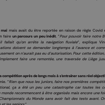
3 mai
mais avait du être reportée en raison de règle Covid 
en faire
un parcours un peu inédit
. "
Pour pouvoir faire notre 
fallait qu'on arrête la navigation fluviale
", explique Vin
isations doivent se demander longtemps à l'avance et co
usement on n'aurait pas eu d'autorisation. Pour cette édition
implement faire une remontée, une traversée de Liège jusq
la compétition après de longs mois à s'entraîner sans réel objecti
mie. "
Rien que nous les juniors, faire nos premières compétit
tional, ça a été un peu une catastrophe car toutes les c
 monde recommencent à être organisés mais encore une fois,
hampionnats du Monde sans avoir fait des tests avant. On
 et les seniors.
"