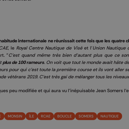
habitude internationale
ne réunissait cette fois que les quatre c
CAE
, le
Royal Centre Nautique de Visé
et l'
Union Nautique 
t. "
C'est quand même très bien d'autant plus que ce son
it
plus de 100 rameurs
. On voit que tout le monde avait hâte de
eurs pour qui c'est toute la première course et ils vont aller s
vétérans 2019. C'est très gai de mélanger tous les niveaux
ques peu modifiée et qui aura vu l'inépuisable Jean Somers l'
E
MONSIN
ÎLE
RCAE
BOUCLE
SOMERS
NAUTIQUE