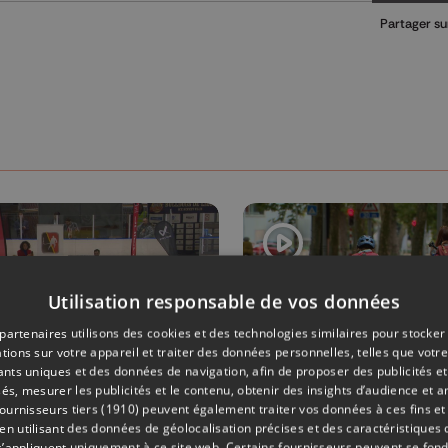
Partager su
Utilisation responsable de vos données
partenaires utilisons des cookies et des technologies similaires pour stocker
tions sur votre appareil et traiter des données personnelles, telles que votre
iants uniques et des données de navigation, afin de proposer des publicités e
és, mesurer les publicités et le contenu, obtenir des insights d’audience et a
Y
31/07/2026
MOBILITÉ
ournisseurs tiers (1910)
peuvent également traiter vos données à ces fins et 
 utilisant des données de géolocalisation précises et des caractéristiques d
s’appliquent uniquement à ce site web. Certains fournisseurs peuvent se fond