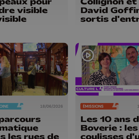
peaux pour
Collignon et
dre visible
David Goffi
visible
sortis d'ent
OINE
18/06/2026
ÉMISSIONS
parcours
Les 10 ans d
matique
Boverie : les
s les rues de
coulisses d'