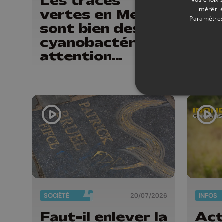
Les traces
" L
intérêt 
vertes en Meuse
de 
Paramètres
sont bien des
reç
cyanobactéries:
poi
attention
dos
danger !
SOCIÉTÉ
20/07/2026
INFOS
Faut-il enlever la
Act