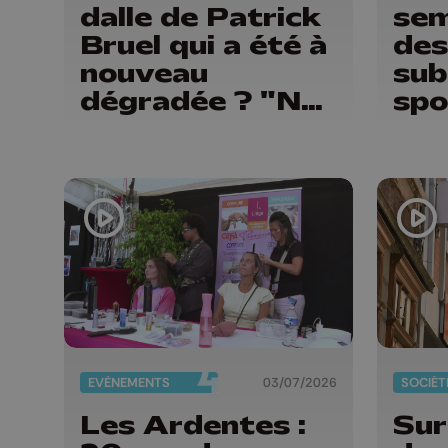
dalle de Patrick
sem
Bruel qui a été à
des
nouveau
sub
dégradée ? "Nos
spo
ouvriers sont en
d'a
vacances"
EVÈNEMENTS
03/07/2026
SOCIÉT
Les Ardentes :
Sur