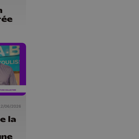
n
rée
12/06/2026
e la
une