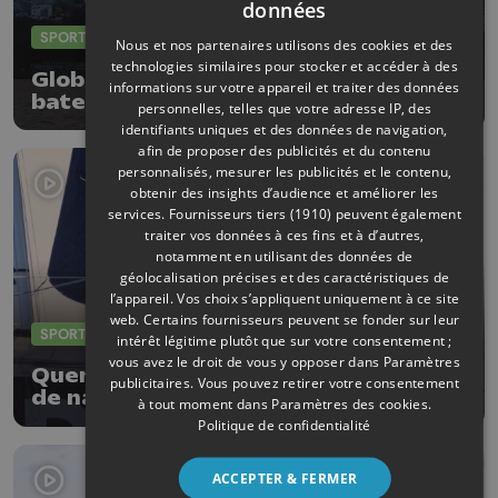
données
SPORTS
23/01/2026
Nous et nos partenaires utilisons des cookies et des
technologies similaires pour stocker et accéder à des
Globe 40 : incroyable finale pour le
informations sur votre appareil et traiter des données
bateau belge dans la 4e étape !
personnelles, telles que votre adresse IP, des
identifiants uniques et des données de navigation,
afin de proposer des publicités et du contenu
personnalisés, mesurer les publicités et le contenu,
obtenir des insights d’audience et améliorer les
services.
Fournisseurs tiers (1910)
peuvent également
traiter vos données à ces fins et à d’autres,
notamment en utilisant des données de
géolocalisation précises et des caractéristiques de
l’appareil. Vos choix s’appliquent uniquement à ce site
web. Certains fournisseurs peuvent se fonder sur leur
SPORTS
15/01/2026
intérêt légitime plutôt que sur votre consentement ;
vous avez le droit de vous y opposer dans
Paramètres
Quentin Debois : première semaine
publicitaires
. Vous pouvez retirer votre consentement
de navigation
à tout moment dans
Paramètres des cookies
.
Politique de confidentialité
ACCEPTER & FERMER