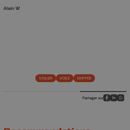
Alain W
VOILIER
VOILE
SKIPPER
Partager sur
Partagez sur
Partagez 
Parta