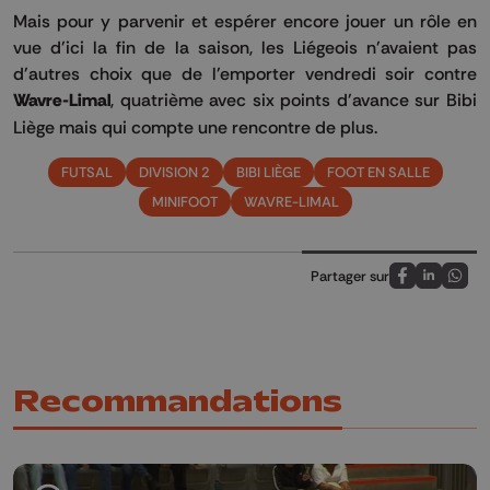
Mais pour y parvenir et espérer encore jouer un rôle en
vue d'ici la fin de la saison, les Liégeois n'avaient pas
d'autres choix que de l'emporter vendredi soir contre
Wavre-Limal
, quatrième avec six points d'avance sur Bibi
Liège mais qui compte une rencontre de plus.
FUTSAL
DIVISION 2
BIBI LIÈGE
FOOT EN SALLE
MINIFOOT
WAVRE-LIMAL
Partager sur
Partagez sur
Partagez 
Parta
Recommandations