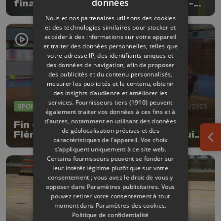
données
finalistes en compétition à Grâce-
Hollogne
Nous et nos partenaires utilisons des cookies
et des technologies similaires pour stocker et
accéder à des informations sur votre appareil
et traiter des données personnelles, telles que
votre adresse IP, des identifiants uniques et
des données de navigation, afin de proposer
des publicités et du contenu personnalisés,
mesurer les publicités et le contenu, obtenir
des insights d’audience et améliorer les
services.
Fournisseurs tiers (1910)
peuvent
SPORTS
17/05/2025
également traiter vos données à ces fins et à
d’autres, notamment en utilisant des données
Fin de chapitre cruelle pour l'AC
de géolocalisation précises et des
Flémalle qui va supprimer son équipe
caractéristiques de l’appareil. Vos choix
Ouv
fanion
s’appliquent uniquement à ce site web.
Certains fournisseurs peuvent se fonder sur
leur intérêt légitime plutôt que sur votre
consentement ; vous avez le droit de vous y
opposer dans
Paramètres publicitaires
. Vous
pouvez retirer votre consentement à tout
moment dans
Paramètres des cookies
.
Politique de confidentialité