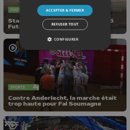
FOOTBALL
15/05/2025
ACCEPTER & FERMER
Standard : clap de fin pour le SL16
REFUSER TOUT
Futsal !
CONFIGURER
SPORTS
10/05/2025
Contre Anderlecht, la marche était
trop haute pour Fal Soumagne