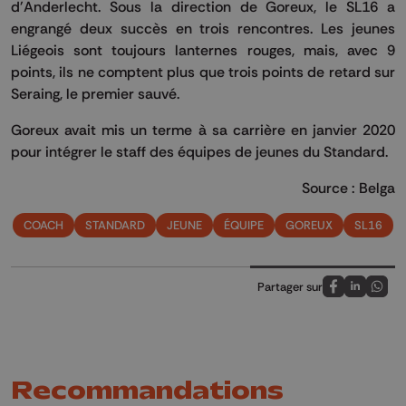
d'Anderlecht. Sous la direction de Goreux, le SL16 a
engrangé deux succès en trois rencontres. Les jeunes
Liégeois sont toujours lanternes rouges, mais, avec 9
points, ils ne comptent plus que trois points de retard sur
Seraing, le premier sauvé.
Goreux avait mis un terme à sa carrière en janvier 2020
pour intégrer le staff des équipes de jeunes du Standard.
Source : Belga
COACH
STANDARD
JEUNE
ÉQUIPE
GOREUX
SL16
Partager sur
Partagez sur
Partagez 
Parta
Recommandations