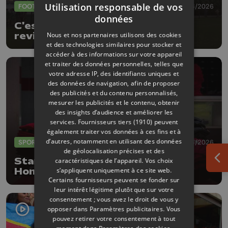
Utilisation responsable de vos
FOOTBALL
29/06/2026
données
C'est officiel: Jonathan Legear
Nous et nos partenaires utilisons des cookies
revient au Standard, comme
et des technologies similaires pour stocker et
entraîneur adjoint
accéder à des informations sur votre appareil
et traiter des données personnelles, telles que
votre adresse IP, des identifiants uniques et
des données de navigation, afin de proposer
des publicités et du contenu personnalisés,
mesurer les publicités et le contenu, obtenir
des insights d’audience et améliorer les
services.
Fournisseurs tiers (1910)
peuvent
également traiter vos données à ces fins et à
d’autres, notamment en utilisant des données
SPORTS
24/06/2026
de géolocalisation précises et des
Standard : nouveaux maillots
caractéristiques de l’appareil. Vos choix
Ouv
s’appliquent uniquement à ce site web.
Homme 2026-2027
Certains fournisseurs peuvent se fonder sur
leur intérêt légitime plutôt que sur votre
consentement ; vous avez le droit de vous y
opposer dans
Paramètres publicitaires
. Vous
pouvez retirer votre consentement à tout