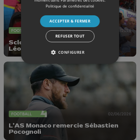
moment dans
Paramètres des cookies
.
Politique de confidentialité
ACCEPTER & FERMER
FOOTBALL
04/06/2026
REFUSER TOUT
Sclessin a vibré au rythme des
Léopards
CONFIGURER
FOOTBALL
02/06/2026
L'AS Monaco remercie Sébastien
Pocognoli