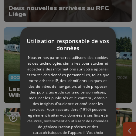
Deux nouvelles arrivées au RFC
Liège
Utilisation responsable de vos
données
Nous et nos partenaires utilisons des cookies
et des technologies similaires pour stocker et
accéder à des informations sur votre appareil
et traiter des données personnelles, telles que
SOCIÉTÉ
20/07/2026
votre adresse IP, des identifiants uniques et
des données de navigation, afin de proposer
Les gens du voyage ont quitté
des publicités et du contenu personnalisés,
Wihogne
mesurer les publicités et le contenu, obtenir
des insights d’audience et améliorer les
services.
Fournisseurs tiers (1910)
peuvent
également traiter vos données à ces fins et à
d’autres, notamment en utilisant des données
de géolocalisation précises et des
caractéristiques de l’appareil. Vos choix
Ouv