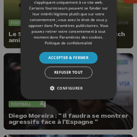
s’appliquent uniquement à ce site web.
Certains fournisseurs peuvent se fonder sur
leur intérêt légitime plutôt que sur votre
consentement ; vous avez le droit de vous y
FOOTBALL
09/07/2026
opposer dans
Paramètres publicitaires
. Vous
pouvez retirer votre consentement à tout
Le Standard s'impose 0-4 en match
moment dans
Paramètres des cookies
.
amical à Aubel
Politique de confidentialité
ACCEPTER & FERMER
REFUSER TOUT
CONFIGURER
FOOTBALL
09/07/2026
Diego Moreira : " Il faudra se montrer
agressifs face à l'Espagne "