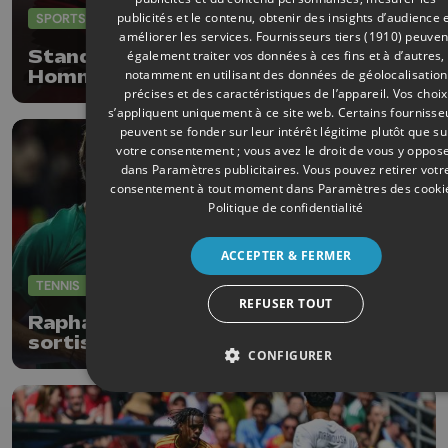
publicités et le contenu, obtenir des insights d’audience 
SPORTS
24/06/2026
améliorer les services.
Fournisseurs tiers (1910)
peuven
Standard : nouveaux maillots
également traiter vos données à ces fins et à d’autres,
Homme 2026-2027
notamment en utilisant des données de géolocalisation
précises et des caractéristiques de l’appareil. Vos choix
s’appliquent uniquement à ce site web. Certains fournisse
peuvent se fonder sur leur intérêt légitime plutôt que su
votre consentement ; vous avez le droit de vous y oppos
dans
Paramètres publicitaires
. Vous pouvez retirer votr
consentement à tout moment dans
Paramètres des cooki
Politique de confidentialité
ACCEPTER & FERMER
TENNIS
23/06/2026
REFUSER TOUT
Raphaël Collignon et David Goffin
sortis d'entrée
CONFIGURER