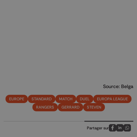
Source: Belga
EUROPE
STANDARD
MATCH
DUEL
EUROPA LEAGUE
RANGERS
GERRARD
STEVEN
Partager sur
Partagez sur
Partagez 
Parta