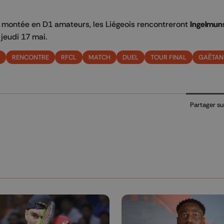
la montée en D1 amateurs, les Liégeois rencontreront
Ingelmun
 jeudi 17 mai.
RENCONTRE
RFCL
MATCH
DUEL
TOUR FINAL
GAËTAN
Partager su