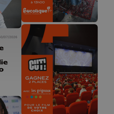
30/07/2026
e
🎬 Concours CUT x
ie
Les Grignoux ✨
o
Concours permanent - 2 places à
gagner chaque semaine !