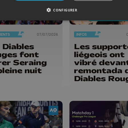
CONFIGURER
MENTS
07/07/2026
INFOS
 Diables
Les support
ges font
liégeois ont
rer Seraing
vibré devant
pleine nuit
remontada 
Diables Rou