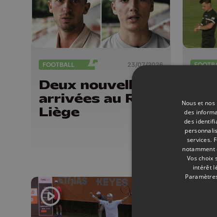
FOOTBALL
23/07/2026
FOOTB
Deux nouvelles
Le 
arrivées au RFC
s'i
Nous et nos 
Liège
mat
des informa
des identif
Aub
personnalis
services.
F
notamment en
Vos choix 
intérêt 
Paramètres