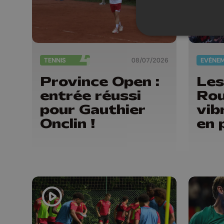
TENNIS
08/07/2026
EVÈNE
Province Open :
Les
entrée réussi
Rou
pour Gauthier
vib
Onclin !
en 