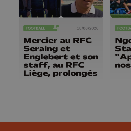
FOOTBALL
18/06/2026
FOOTB
Mercier au RFC
Ngo
Seraing et
Sta
Englebert et son
"Ap
staff, au RFC
nos
Liège, prolongés