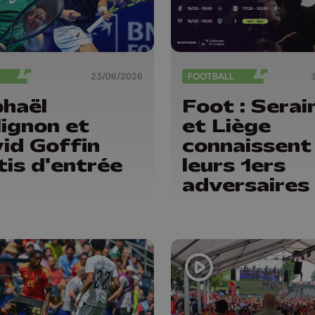
23/06/2026
FOOTBALL
haël
Foot : Serai
lignon et
et Liège
id Goffin
connaissent
tis d'entrée
leurs 1ers
adversaires
la saison 26