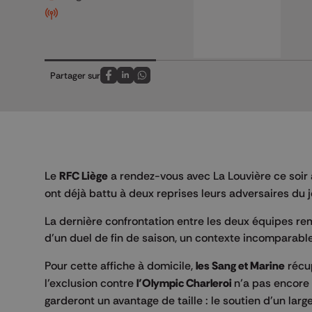
Partager sur
Partagez sur FaceBook
Partagez sur LinkedIn
Partagez sur Whatsapp
Le
RFC Liège
a rendez-vous avec La Louvière ce soir
ont déjà battu à deux reprises leurs adversaires du jo
La dernière confrontation entre les deux équipes remo
d’un duel de fin de saison, un contexte incomparable 
Pour cette affiche à domicile,
les Sang et Marine
récu
l’exclusion contre
l’Olympic Charleroi
n’a pas encore 
garderont un avantage de taille : le soutien d'un larg