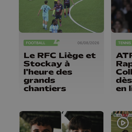
FOOTBALL
06/08/2026
TENNIS
Le RFC Liège et
ATP
Stockay à
Rap
l'heure des
Col
grands
dès
chantiers
en l