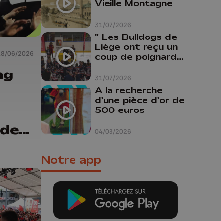
Vieille Montagne
31/07/2026
" Les Bulldogs de
Liège ont reçu un
18/06/2026
coup de poignard
dans le dos "
ng
31/07/2026
A la recherche
d'une pièce d'or de
500 euros
 de
04/08/2026
-27 !
Notre app