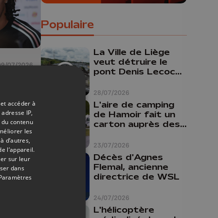
Populaire
La Ville de Liège
veut détruire le
09/07/2026
pont Denis Lecocq
mais manque de
a : "
budget pour le
28/07/2026
faire
 et accéder à
L'aire de camping
 adresse IP,
de Hamoir fait un
t du contenu
ce à
carton auprès des
méliorer les
touristes
à d’autres,
23/07/2026
e l’appareil.
Décès d'Agnes
er sur leur
Flemal, ancienne
oser dans
directrice de WSL
Paramètres
24/07/2026
L'hélicoptère