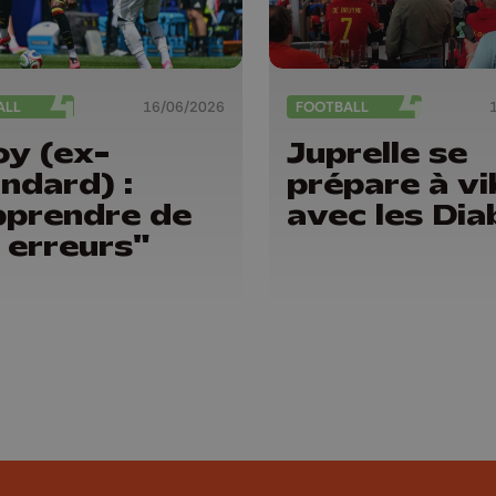
ALL
16/06/2026
FOOTBALL
y (ex-
Juprelle se
ndard) :
prépare à vi
prendre de
avec les Dia
 erreurs"