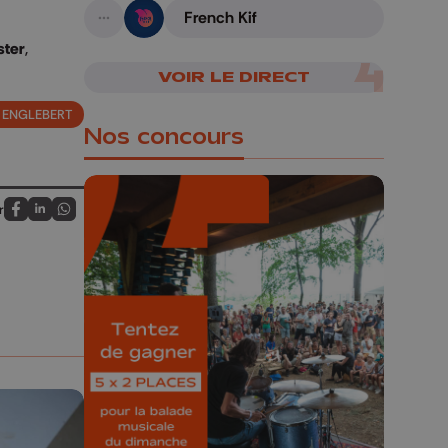
French Kif
A suivre
ster
,
VOIR LE DIRECT
 ENGLEBERT
Nos concours
r
Partagez sur FaceBook
Partagez sur LinkedIn
Partagez sur Whatsapp
🎁 Gagnez 5x2
places pour le
Bucolique Ferrières
Festival 🌿🎶
Concours valable jusqu'au 9 août,
23h59.