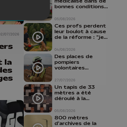
médicalisé dans de
bonnes conditions à
Oupeye
05/08/2026
Ces profs perdent
leur boulot à cause
02/07/2026
de la réforme : "je
travaillais bien plus
ers
comme prof que
04/08/2026
comme
Des places de
pharmacienne"
 la
pompiers
volontaires
des
disponibles en
ges
province de Liège :
27/07/2026
"Un citoyen qui
Un tapis de 33
n'est formé ne
mètres a été
peut pas nous
déroulé à la
aider"
Cathédrale de
Liège
05/08/2026
800 mètres
d'archives de la