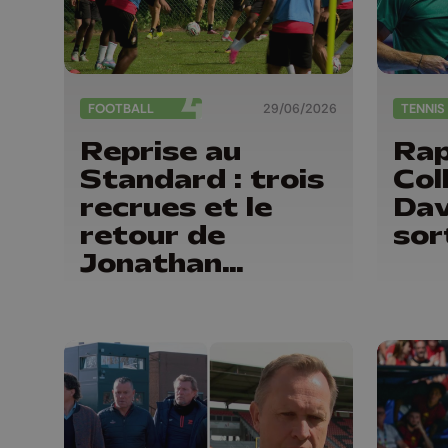
FOOTBALL
29/06/2026
TENNIS
Reprise au
Rap
Standard : trois
Col
recrues et le
Dav
retour de
sor
Jonathan
Legear