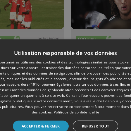
ALL
09/07/2026
FOOTBALL
Standard
Diego Moreir
Utilisation responsable de vos données
mpose 0-4 en
Il faudra se
partenaires utilisons des cookies et des technologies similaires pour stocker
ch amical à
montrer
tions sur votre appareil et traiter des données personnelles, telles que votre
iants uniques et des données de navigation, afin de proposer des publicités e
el
agressifs fa
és, mesurer les publicités et le contenu, obtenir des insights d’audience et a
l'Espagne "
ournisseurs tiers (1910)
peuvent également traiter vos données à ces fins et 
 utilisant des données de géolocalisation précises et des caractéristiques d
s’appliquent uniquement à ce site web. Certains fournisseurs peuvent se fond
légitime plutôt que sur votre consentement ; vous avez le droit de vous y opp
 publicitaires
. Vous pouvez retirer votre consentement à tout moment dans
des cookies
.
Politique de confidentialité
ACCEPTER & FERMER
REFUSER TOUT