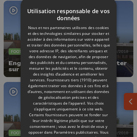
Utilisation responsable de vos
données
Nous et nos partenaires utilisons des cookies
et des technologies similaires pour stocker et
accéder à des informations sur votre appareil
et traiter des données personnelles, telles que
votre adresse IP, des identifiants uniques et
FOOTBALL
09/05/2018
des données de navigation, afin de proposer
Englebert: "Le RFCL pourra compter
des publicités et du contenu personnalisés,
mesurer les publicités et le contenu, obtenir
sur son public"
des insights d’audience et améliorer les
services.
Fournisseurs tiers (1910)
peuvent
également traiter vos données à ces fins et à
d’autres, notamment en utilisant des données
de géolocalisation précises et des
caractéristiques de l’appareil. Vos choix
Ouv
s’appliquent uniquement à ce site web.
Certains fournisseurs peuvent se fonder sur
leur intérêt légitime plutôt que sur votre
consentement ; vous avez le droit de vous y
opposer dans
Paramètres publicitaires
. Vous
FOOTBALL
09/05/2018