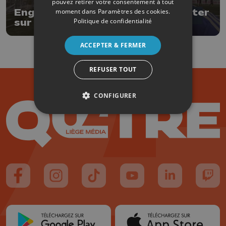
pouvez retirer votre consentement à tout
Englebert: "Le RFCL pourra compter
moment dans
Paramètres des cookies
.
Politique de confidentialité
sur son public"
ACCEPTER & FERMER
REFUSER TOUT
CONFIGURER
Suivez-nous sur FaceBook
Suivez-nous sur Instagram
Suivez-nous sur TikTok
Suivez-nous sur YouTube
Suivez-nous sur
Suiv