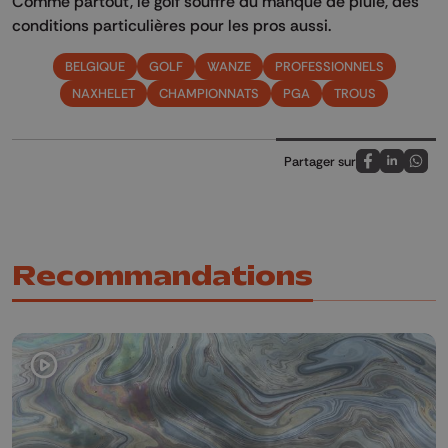
Comme partout, le golf souffre du manque de pluie, des
conditions particulières pour les pros aussi.
BELGIQUE
GOLF
WANZE
PROFESSIONNELS
NAXHELET
CHAMPIONNATS
PGA
TROUS
Partager sur
Partagez sur
Partagez 
Parta
Recommandations