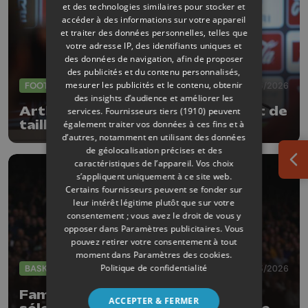
et des technologies similaires pour stocker et
accéder à des informations sur votre appareil
et traiter des données personnelles, telles que
votre adresse IP, des identifiants uniques et
des données de navigation, afin de proposer
des publicités et du contenu personnalisés,
mesurer les publicités et le contenu, obtenir
FOOTBALL
02/06/2026
des insights d’audience et améliorer les
Arthur Theate : " Un premier test de
services.
Fournisseurs tiers (1910)
peuvent
taille "
également traiter vos données à ces fins et à
d’autres, notamment en utilisant des données
de géolocalisation précises et des
caractéristiques de l’appareil. Vos choix
Ouv
s’appliquent uniquement à ce site web.
Certains fournisseurs peuvent se fonder sur
leur intérêt légitime plutôt que sur votre
consentement ; vous avez le droit de vous y
opposer dans
Paramètres publicitaires
. Vous
pouvez retirer votre consentement à tout
moment dans
Paramètres des cookies
.
Politique de confidentialité
BASKET
16/03/2026
Fameux cap pour Julie Allemand,
ACCEPTER & FERMER