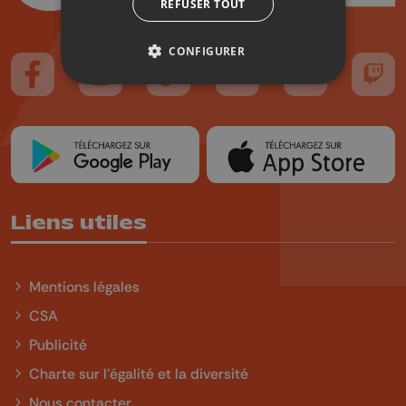
REFUSER TOUT
CONFIGURER
Suivez-nous sur FaceBook
Suivez-nous sur Instagram
Suivez-nous sur TikTok
Suivez-nous sur YouTube
Suivez-nous sur
Suiv
Liens utiles
Mentions légales
CSA
Publicité
Charte sur l'égalité et la diversité
Nous contacter