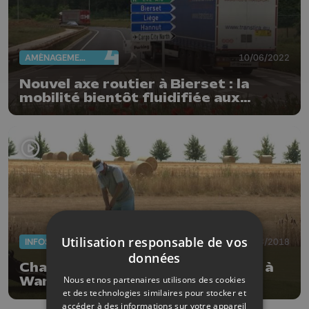
AMÉNAGEMENT DU TERRITOIRE
10/06/2022
Nouvel axe routier à Bierset : la
mobilité bientôt fluidifiée aux
alentours de l'aéroport ?
Utilisation responsable de vos
INFOS
07/08/2018
données
Championnat de Belgique de golf à
Nous et nos partenaires utilisons des cookies
Wanze
et des technologies similaires pour stocker et
accéder à des informations sur votre appareil