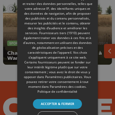
et traiter des données personnelles, telles que
votre adresse IP, des identifiants uniques et
des données de navigation, afin de proposer
des publicités et du contenu personnalisés,
mesurer les publicités et le contenu, obtenir
des insights d’audience et améliorer les
services.
Fournisseurs tiers (1910)
peuvent
également traiter vos données à ces fins et à
d’autres, notamment en utilisant des données
SPORTS
07/08/2018
de géolocalisation précises et des
Championnat de Belgique de golf à
caractéristiques de l’appareil. Vos choix
Ouv
s’appliquent uniquement à ce site web.
Wanze
Certains fournisseurs peuvent se fonder sur
leur intérêt légitime plutôt que sur votre
consentement ; vous avez le droit de vous y
opposer dans
Paramètres publicitaires
. Vous
pouvez retirer votre consentement à tout
moment dans
Paramètres des cookies
.
Politique de confidentialité
ACCEPTER & FERMER