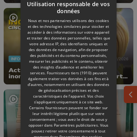
"Nos ouvriers sont en vacances"
Utilisation responsable de vos
données
Nous et nos partenaires utilisons des cookies
et des technologies similaires pour stocker et
accéder à des informations sur votre appareil
et traiter des données personnelles, telles que
votre adresse IP, des identifiants uniques et
des données de navigation, afin de proposer
des publicités et du contenu personnalisés,
INFOS
17/07/2026
mesurer les publicités et le contenu, obtenir
des insights d’audience et améliorer les
Actus de la semaine : 5 ans des
services.
Fournisseurs tiers (1910)
peuvent
inondations, subsides pour le sport
également traiter vos données à ces fins et à
et feu d'artifice
d’autres, notamment en utilisant des données
de géolocalisation précises et des
caractéristiques de l’appareil. Vos choix
Ouv
s’appliquent uniquement à ce site web.
Certains fournisseurs peuvent se fonder sur
leur intérêt légitime plutôt que sur votre
consentement ; vous avez le droit de vous y
opposer dans
Paramètres publicitaires
. Vous
pouvez retirer votre consentement à tout
moment dans
Paramètres des cookies
.