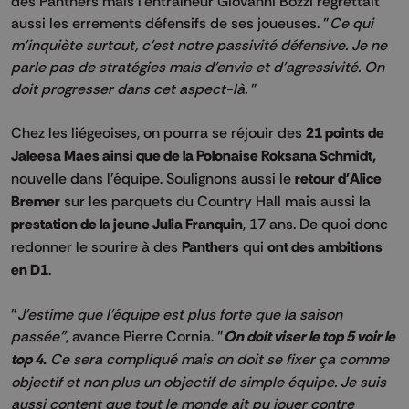
des Panthers mais l'entraîneur Giovanni Bozzi regrettait
aussi les errements défensifs de ses joueuses. "
Ce qui
m'inquiète surtout, c'est notre passivité défensive. Je ne
parle pas de stratégies mais d'envie et d'agressivité. On
doit progresser dans cet aspect-là.
"
Chez les liégeoises, on pourra se réjouir des
21 points de
Jaleesa Maes ainsi que de la Polonaise Roksana Schmidt,
nouvelle dans l'équipe. Soulignons aussi le
retour d'Alice
Bremer
sur les parquets du Country Hall mais aussi la
prestation de la jeune Julia Franquin
, 17 ans. De quoi donc
redonner le sourire à des
Panthers
qui
ont des ambitions
en D1
.
"
J'estime que l'équipe est plus forte que la saison
passée"
, avance Pierre Cornia. "
On doit viser le top 5 voir le
top 4.
Ce sera compliqué mais on doit se fixer ça comme
objectif et non plus un objectif de simple équipe. Je suis
aussi content que tout le monde ait pu jouer contre