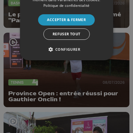
BASKET
17/07/2026
Politique de confidentialité
Le parquet de l'Union Huy renommé
ACCEPTER & FERMER
"Parquet Barry Mitchell"
REFUSER TOUT
CONFIGURER
TENNIS
08/07/2026
Province Open : entrée réussi pour
Gauthier Onclin !