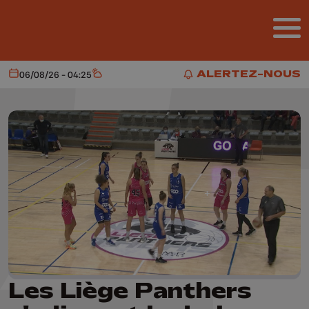
Aller au contenu principal
ALERTEZ-NOUS
06/08/26 - 04:25
Aujourd'hui
Météo
ALERTEZ-NOUS
Les Liège Panthers