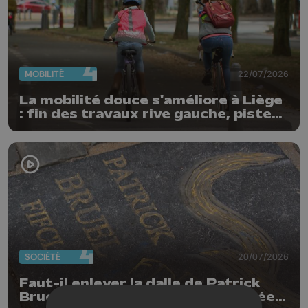
MOBILITÉ
22/07/2026
La mobilité douce s'améliore à Liège
: fin des travaux rive gauche, pistes
cyclo-piétonnes Avroy et
Guillemins...
SOCIÉTÉ
20/07/2026
Faut-il enlever la dalle de Patrick
Bruel qui a été à nouveau dégradée ?