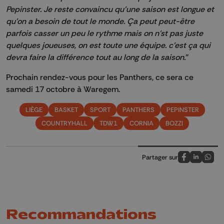
Pepinster. Je reste convaincu qu'une saison est longue et
qu'on a besoin de tout le monde. Ça peut peut-être
parfois casser un peu le rythme mais on n'st pas juste
quelques joueuses, on est toute une équipe. c'est ça qui
devra faire la différence tout au long de la saison.
"
Prochain rendez-vous pour les Panthers, ce sera ce
samedi 17 octobre à Waregem.
LIÈGE
BASKET
SPORT
PANTHERS
PEPINSTER
COUNTRYHALL
TDW1
CORNIA
BOZZI
Partager sur
Partagez sur
Partagez 
Parta
Recommandations