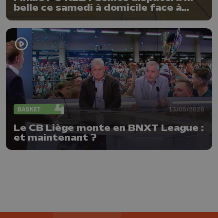
belle ce samedi à domicile face à
Natoye
BASKET
13/05/2026
Le CB Liège monte en BNXT League :
et maintenant ?