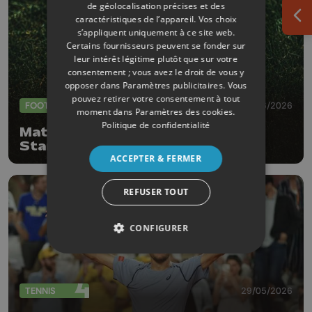
de géolocalisation précises et des
caractéristiques de l’appareil. Vos choix
Ouv
s’appliquent uniquement à ce site web.
Certains fournisseurs peuvent se fonder sur
leur intérêt légitime plutôt que sur votre
consentement ; vous avez le droit de vous y
opposer dans
Paramètres publicitaires
. Vous
pouvez retirer votre consentement à tout
FOOTBALL
01/06/2026
moment dans
Paramètres des cookies
.
Politique de confidentialité
Match de gala à Sclessin, le
Standard accueillera la Juventus
ACCEPTER & FERMER
REFUSER TOUT
CONFIGURER
TENNIS
29/05/2026