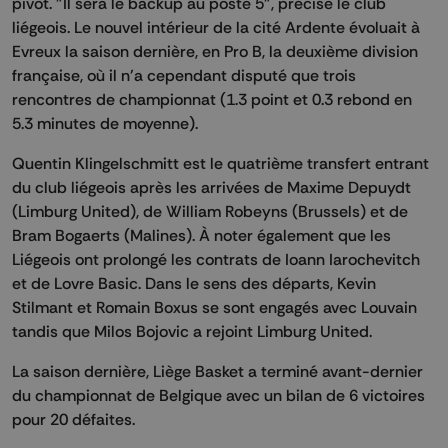
pivot. "Il sera le backup au poste 5", précise le club
liégeois. Le nouvel intérieur de la cité Ardente évoluait à
Evreux la saison dernière, en Pro B, la deuxième division
française, où il n'a cependant disputé que trois
rencontres de championnat (1.3 point et 0.3 rebond en
5.3 minutes de moyenne).
Quentin Klingelschmitt est le quatrième transfert entrant
du club liégeois après les arrivées de Maxime Depuydt
(Limburg United), de William Robeyns (Brussels) et de
Bram Bogaerts (Malines). À noter également que les
Liégeois ont prolongé les contrats de Ioann Iarochevitch
et de Lovre Basic. Dans le sens des départs, Kevin
Stilmant et Romain Boxus se sont engagés avec Louvain
tandis que Milos Bojovic a rejoint Limburg United.
La saison dernière, Liège Basket a terminé avant-dernier
du championnat de Belgique avec un bilan de 6 victoires
pour 20 défaites.