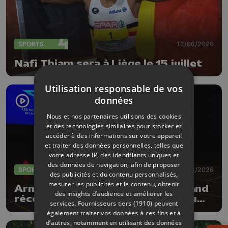
SPORTS
12/06/2026
Nafi Thiam sera à Liège le 15 juillet
Utilisation responsable de vos
données
Nous et nos partenaires utilisons des cookies
et des technologies similaires pour stocker et
accéder à des informations sur votre appareil
et traiter des données personnelles, telles que
votre adresse IP, des identifiants uniques et
des données de navigation, afin de proposer
SPORTS
04/06/2026
des publicités et du contenu personnalisés,
mesurer les publicités et le contenu, obtenir
Armand Marchant et Julie Allemand
des insights d’audience et améliorer les
récompensés par les Trophées du
services.
Fournisseurs tiers (1910)
peuvent
sport de la Province de Liège
également traiter vos données à ces fins et à
d’autres, notamment en utilisant des données