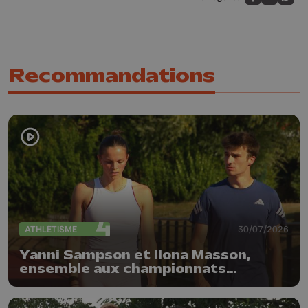
Partagez sur
Partagez 
Parta
Recommandations
ATHLÉTISME
30/07/2026
Yanni Sampson et Ilona Masson,
ensemble aux championnats
d'Europe d'athlétisme