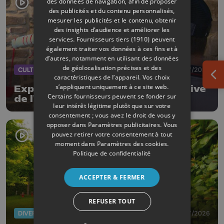
des données de navigation, afin de proposer
des publicités et du contenu personnalisés,
mesurer les publicités et le contenu, obtenir
des insights d’audience et améliorer les
services.
Fournisseurs tiers (1910)
peuvent
également traiter vos données à ces fins et à
d’autres, notamment en utilisant des données
de géolocalisation précises et des
CULTURE
13/07/2026
caractéristiques de l’appareil. Vos choix
Ouv
s’appliquent uniquement à ce site web.
Expo : Attaque ! la contre-offensive
Certains fournisseurs peuvent se fonder sur
de l'art
leur intérêt légitime plutôt que sur votre
consentement ; vous avez le droit de vous y
opposer dans
Paramètres publicitaires
. Vous
pouvez retirer votre consentement à tout
moment dans
Paramètres des cookies
.
Politique de confidentialité
ACCEPTER & FERMER
REFUSER TOUT
DIVERS
08/07/2026