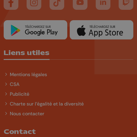
Suivez-nous sur FaceBook
Suivez-nous sur Instagram
Suivez-nous sur TikTok
Suivez-nous sur YouTube
Suivez-nous sur
Suiv
Liens utiles
Mentions légales
CSA
Publicité
Charte sur l'égalité et la diversité
Nous contacter
Contact