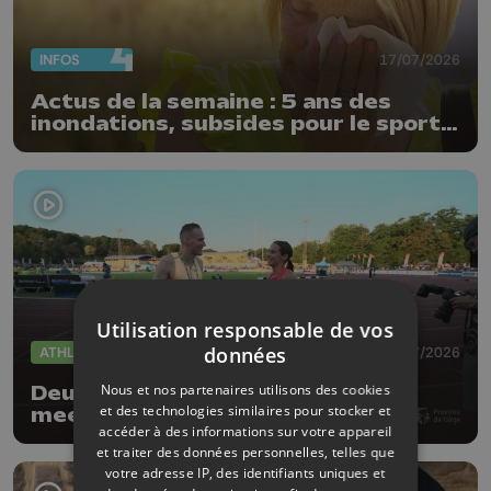
INFOS
17/07/2026
Actus de la semaine : 5 ans des
inondations, subsides pour le sport
et feu d'artifice
Utilisation responsable de vos
données
ATHLÉTISME
16/07/2026
Nous et nos partenaires utilisons des cookies
Deux records de Belgique au
et des technologies similaires pour stocker et
meeting de la province de Liège
accéder à des informations sur votre appareil
et traiter des données personnelles, telles que
votre adresse IP, des identifiants uniques et