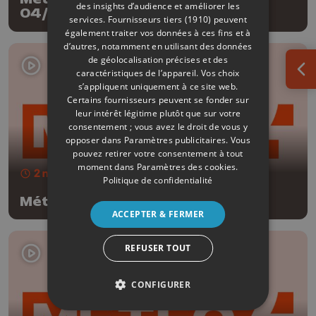
des insights d’audience et améliorer les
04/08/2026
services.
Fournisseurs tiers (1910)
peuvent
également traiter vos données à ces fins et à
d’autres, notamment en utilisant des données
de géolocalisation précises et des
caractéristiques de l’appareil. Vos choix
Ouv
s’appliquent uniquement à ce site web.
Certains fournisseurs peuvent se fonder sur
leur intérêt légitime plutôt que sur votre
consentement ; vous avez le droit de vous y
opposer dans
Paramètres publicitaires
. Vous
pouvez retirer votre consentement à tout
moment dans
Paramètres des cookies
.
2 min
- Publié le 03/08/2026
Politique de confidentialité
Météo Soir - 03/08/2026
ACCEPTER & FERMER
REFUSER TOUT
CONFIGURER