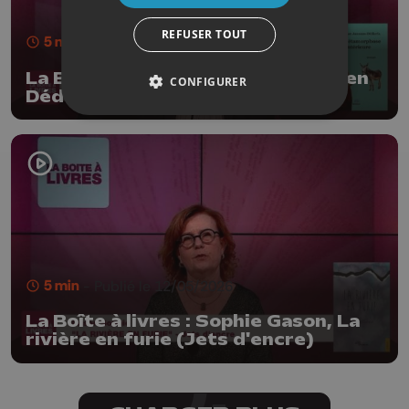
REFUSER TOUT
5 min
- Publié le 19/05/2026
La Boîte à livres : Christian Janssen
CONFIGURER
Déderix, La Métamorphose
intérieure (Santana Editeur)
5 min
- Publié le 12/05/2026
La Boîte à livres : Sophie Gason, La
rivière en furie (Jets d'encre)