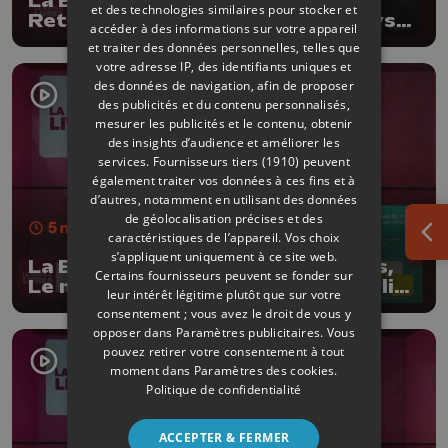
La Boîte à livres : Robin Michaux,
et des technologies similaires pour stocker et
Retrouver le sens commun (Le Lys
accéder à des informations sur votre appareil
bleu Editions)
et traiter des données personnelles, telles que
votre adresse IP, des identifiants uniques et
des données de navigation, afin de proposer
des publicités et du contenu personnalisés,
mesurer les publicités et le contenu, obtenir
des insights d’audience et améliorer les
services.
Fournisseurs tiers (1910)
peuvent
également traiter vos données à ces fins et à
d’autres, notamment en utilisant des données
de géolocalisation précises et des
5 min
- Publié le 26/05/2026
caractéristiques de l’appareil. Vos choix
Ouv
s’appliquent uniquement à ce site web.
La Boîte à livres : Michel Beaufays,
Certains fournisseurs peuvent se fonder sur
Le manuel de survie de l'élu en milieu
leur intérêt légitime plutôt que sur votre
citoyen (Edition Dominique
consentement ; vous avez le droit de vous y
Dehareng)
opposer dans
Paramètres publicitaires
. Vous
pouvez retirer votre consentement à tout
moment dans
Paramètres des cookies
.
Politique de confidentialité
ACCEPTER & FERMER