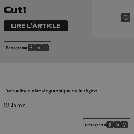
Cut!
LIRE L'ARTICLE
Partager sur
Partagez sur FaceBook
Partagez sur LinkedIn
Partagez sur Whatsapp
L'actualité cinématographique de la région.
14 min
Partager sur
Partagez sur
Partagez 
Parta