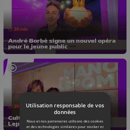
29 min
- Publié le 05/06/2026
André Borbé signe un nouvel opéra
pour le jeune public
Utilisation responsable de vos
29 min
- Publié le 29/05/2026
données
CultureL avec l'humoriste Manon
Nous et nos partenaires utilisons des cookies
Lepomme
et des technologies similaires pour stocker et