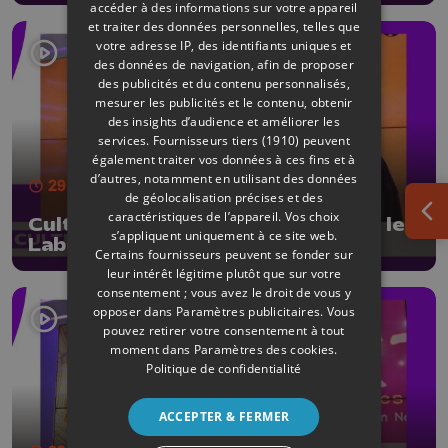
accéder à des informations sur votre appareil
et traiter des données personnelles, telles que
votre adresse IP, des identifiants uniques et
des données de navigation, afin de proposer
des publicités et du contenu personnalisés,
mesurer les publicités et le contenu, obtenir
des insights d’audience et améliorer les
services.
Fournisseurs tiers (1910)
peuvent
également traiter vos données à ces fins et à
d’autres, notamment en utilisant des données
29 min
- Publié le 22/05/2026
de géolocalisation précises et des
caractéristiques de l’appareil. Vos choix
Ouv
CultureL avec Pierre Dumoulin et le
s’appliquent uniquement à ce site web.
Labo des Francos
Certains fournisseurs peuvent se fonder sur
leur intérêt légitime plutôt que sur votre
consentement ; vous avez le droit de vous y
opposer dans
Paramètres publicitaires
. Vous
pouvez retirer votre consentement à tout
moment dans
Paramètres des cookies
.
Politique de confidentialité
ACCEPTER & FERMER