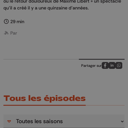
ou le retour douloureux de Maxime Libert » un spectacle
qu’il a créé il y a une quinzaine d’années.
29 min
Par
Partager sur
Partagez sur
Partagez 
Parta
Tous les épisodes