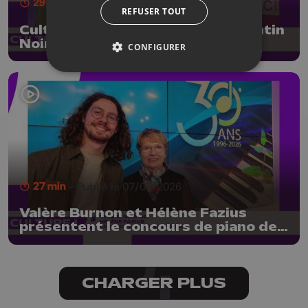
29 min
- Publié le 15/05/2026
REFUSER TOUT
CultureL avec le réalisateur Quentin
Noirfalisse pour "Métisses, 5
CONFIGURER
femmes contre un crime d'état"
27 min
- Publié le 07/05/2026
Valère Burnon et Hélène Fazius
présentent le concours de piano de
Liège
CHARGER PLUS