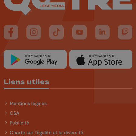
Suivez-nous sur FaceBook
Suivez-nous sur Instagram
Suivez-nous sur TikTok
Suivez-nous sur YouTube
Suivez-nous sur
Suiv
Liens utiles
Mentions légales
CSA
Publicité
Charte sur l'égalité et la diversité