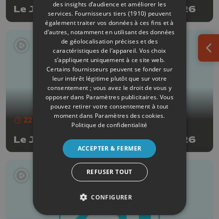
des insights d’audience et améliorer les
Le JT Edition du soir - 30/07/2026
services.
Fournisseurs tiers (1910)
peuvent
également traiter vos données à ces fins et à
d’autres, notamment en utilisant des données
de géolocalisation précises et des
caractéristiques de l’appareil. Vos choix
Ouv
s’appliquent uniquement à ce site web.
Certains fournisseurs peuvent se fonder sur
leur intérêt légitime plutôt que sur votre
consentement ; vous avez le droit de vous y
opposer dans
Paramètres publicitaires
. Vous
pouvez retirer votre consentement à tout
moment dans
Paramètres des cookies
.
22 min
- Publié le 29/07/2026
Politique de confidentialité
Le JT Edition du soir - 29/07/2026
ACCEPTER & FERMER
REFUSER TOUT
CONFIGURER