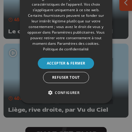
caractéristiques de l’appareil. Vos choix
Ouv
s’appliquent uniquement à ce site web.
Certains fournisseurs peuvent se fonder sur
45 min
- Publié le 03/08/2025
leur intérêt légitime plutôt que sur votre
consentement ; vous avez le droit de vous y
Le centre de Liège, par Vu du Ciel
opposer dans
Paramètres publicitaires
. Vous
pouvez retirer votre consentement à tout
moment dans
Paramètres des cookies
.
Politique de confidentialité
ACCEPTER & FERMER
REFUSER TOUT
CONFIGURER
40 min
- Publié le 20/07/2025
Liège, rive droite, par Vu du Ciel