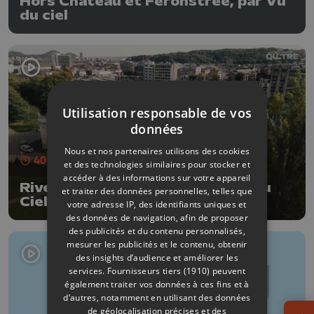
Hors Château et Feronstrée, par Vu
du ciel
Utilisation responsable de vos
données
Nous et nos partenaires utilisons des cookies
40 min
- Publié le 17/08/2025
et des technologies similaires pour stocker et
accéder à des informations sur votre appareil
Rive droite de la Meuse, par Vu du
et traiter des données personnelles, telles que
Ciel (2e partie)
votre adresse IP, des identifiants uniques et
des données de navigation, afin de proposer
des publicités et du contenu personnalisés,
mesurer les publicités et le contenu, obtenir
des insights d’audience et améliorer les
services.
Fournisseurs tiers (1910)
peuvent
également traiter vos données à ces fins et à
d’autres, notamment en utilisant des données
de géolocalisation précises et des