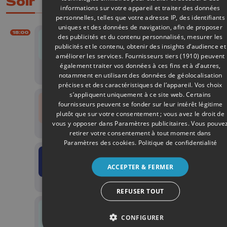
Soir
informations sur votre appareil et traiter des données
personnelles, telles que votre adresse IP, des identifiants
uniques et des données de navigation, afin de proposer
18:00
18:
des publicités et du contenu personnalisés, mesurer les
Le
publicités et le contenu, obtenir des insights d’audience et
Ed
améliorer les services.
Fournisseurs tiers (1910)
peuvent
so
également traiter vos données à ces fins et à d’autres,
0
notamment en utilisant des données de géolocalisation
précises et des caractéristiques de l’appareil. Vos choix
s’appliquent uniquement à ce site web. Certains
18:
fournisseurs peuvent se fonder sur leur intérêt légitime
M
plutôt que sur votre consentement ; vous avez le droit de
So
vous y opposer dans
Paramètres publicitaires
. Vous pouve
0
retirer votre consentement à tout moment dans
Paramètres des cookies
.
Politique de confidentialité
18:
E
ACCEPTER & FERMER
a
!
REFUSER TOUT
18:
Le
CONFIGURER
Ed