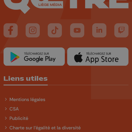
Suivez-nous sur FaceBook
Suivez-nous sur Instagram
Suivez-nous sur TikTok
Suivez-nous sur YouTube
Suivez-nous sur
Suiv
Liens utiles
Mentions légales
CSA
Publicité
Charte sur l'égalité et la diversité