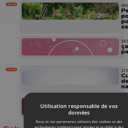
16:00
16:
Pe
po
po
s
16:
ça
pa
17:00
17:
Cu
d
na
17:30
Utilisation responsable de vos
Services
gagnant
données
Nous et nos partenaires utilisons des cookies et des
technologies similaires pour stocker et accéder à des