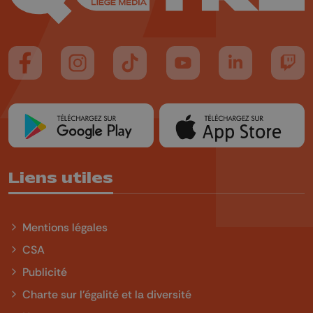
Suivez-nous sur FaceBook
Suivez-nous sur Instagram
Suivez-nous sur TikTok
Suivez-nous sur YouTube
Suivez-nous sur
Suiv
Liens utiles
Mentions légales
CSA
Publicité
Charte sur l'égalité et la diversité