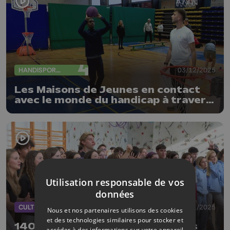
HANDISPORTS
03/12/2025
Les Maisons de Jeunes en contact
avec le monde du handicap à travers
le sport
Utilisation responsable de vos
données
CULTURE
13/11/2025
Nous et nos partenaires utilisons des cookies
et des technologies similaires pour stocker et
140 ados chantent les 85 ans des
accéder à des informations sur votre appareil