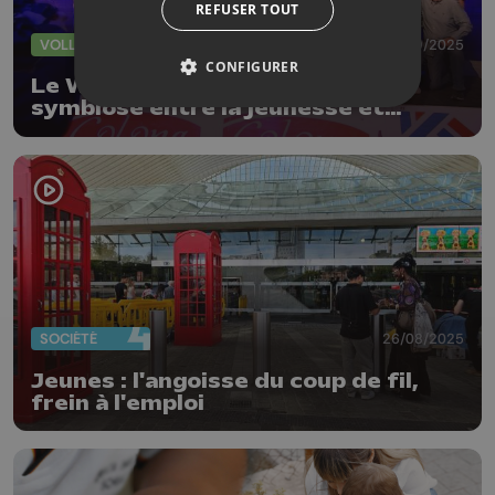
REFUSER TOUT
VOLLEY
27/09/2025
CONFIGURER
Le Waremme Volley mise sur la
symbiose entre la jeunesse et
l'expérience
SOCIÉTÉ
26/08/2025
Jeunes : l'angoisse du coup de fil,
frein à l'emploi