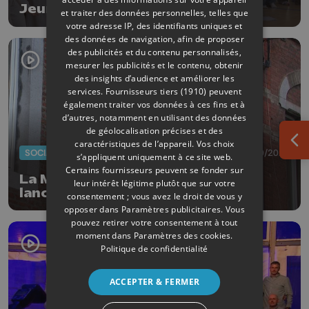
Jeunes Musicales
et traiter des données personnelles, telles que
votre adresse IP, des identifiants uniques et
des données de navigation, afin de proposer
des publicités et du contenu personnalisés,
mesurer les publicités et le contenu, obtenir
des insights d’audience et améliorer les
services.
Fournisseurs tiers (1910)
peuvent
également traiter vos données à ces fins et à
d’autres, notamment en utilisant des données
de géolocalisation précises et des
caractéristiques de l’appareil. Vos choix
Ouv
SOCIAL
28/10/2025
s’appliquent uniquement à ce site web.
Certains fournisseurs peuvent se fonder sur
La Maison des jeunes La Baraka
leur intérêt légitime plutôt que sur votre
lance un appel aux dons
consentement ; vous avez le droit de vous y
opposer dans
Paramètres publicitaires
. Vous
pouvez retirer votre consentement à tout
moment dans
Paramètres des cookies
.
Politique de confidentialité
ACCEPTER & FERMER