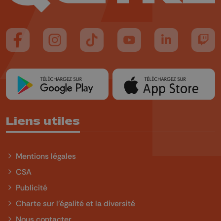
Suivez-nous sur FaceBook
Suivez-nous sur Instagram
Suivez-nous sur TikTok
Suivez-nous sur YouTube
Suivez-nous sur
Suiv
Liens utiles
Mentions légales
CSA
Publicité
Charte sur l'égalité et la diversité
Nous contacter