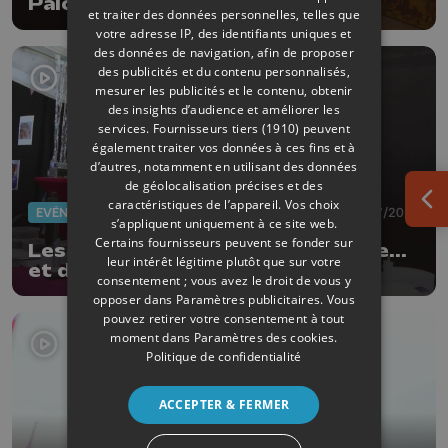
Palogne : 3 musées à la ferme
et traiter des données personnelles, telles que
votre adresse IP, des identifiants uniques et
des données de navigation, afin de proposer
des publicités et du contenu personnalisés,
mesurer les publicités et le contenu, obtenir
des insights d’audience et améliorer les
services.
Fournisseurs tiers (1910)
peuvent
également traiter vos données à ces fins et à
d’autres, notamment en utilisant des données
de géolocalisation précises et des
caractéristiques de l’appareil. Vos choix
Ouv
EVÈNEMENTS
03/07/2026
s’appliquent uniquement à ce site web.
Certains fournisseurs peuvent se fonder sur
Les Ardentes : 20 ans de musique...
leur intérêt légitime plutôt que sur votre
et de style !
consentement ; vous avez le droit de vous y
opposer dans
Paramètres publicitaires
. Vous
pouvez retirer votre consentement à tout
moment dans
Paramètres des cookies
.
Politique de confidentialité
ACCEPTER & FERMER