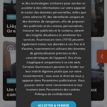
et des technologies similaires pour stocker et
accéder à des informations sur votre appareil
et traiter des données personnelles, telles que
votre adresse IP, des identifiants uniques et
FAITS DIVERS
18/05/2019
des données de navigation, afin de proposer
Liège : important incendie rue
des publicités et du contenu personnalisés,
mesurer les publicités et le contenu, obtenir
Gretry. Les premières images
des insights d’audience et améliorer les
services.
Fournisseurs tiers (1910)
peuvent
également traiter vos données à ces fins et à
d’autres, notamment en utilisant des données
de géolocalisation précises et des
caractéristiques de l’appareil. Vos choix
Ouv
s’appliquent uniquement à ce site web.
Certains fournisseurs peuvent se fonder sur
leur intérêt légitime plutôt que sur votre
consentement ; vous avez le droit de vous y
opposer dans
Paramètres publicitaires
. Vous
DIVERS
04/04/2019
pouvez retirer votre consentement à tout
Un tableau de Jean-Joseph Ansiaux
moment dans
Paramètres des cookies
.
Politique de confidentialité
confié au Musée Grétry
ACCEPTER & FERMER