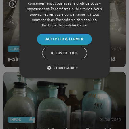
consentement ; vous avez le droit de vous y
opposer dans
Paramètres publicitaires
. Vous
pouvez retirer votre consentement à tout
moment dans
Paramètres des cookies
.
Politique de confidentialité
ACCEPTER & FERMER
JUDICIAIRE
01/08/2025
REFUSER TOUT
Faimes : labo de cocaine démantelé
CONFIGURER
INFOS
01/08/2025