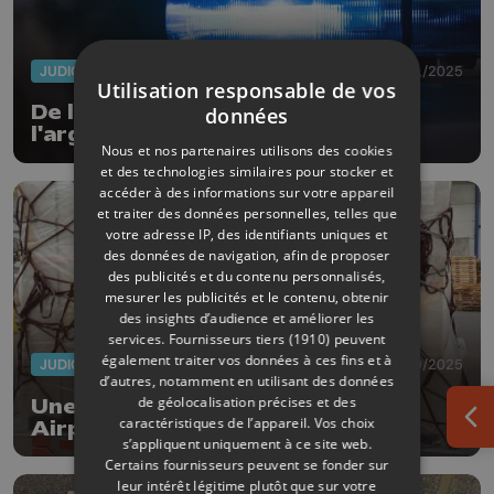
JUDICIAIRE
06/11/2025
Utilisation responsable de vos
De la cocaïne, du cannabis, de
données
l'argent et des armes saisis à
Nous et nos partenaires utilisons des cookies
Jemeppe
et des technologies similaires pour stocker et
accéder à des informations sur votre appareil
et traiter des données personnelles, telles que
votre adresse IP, des identifiants uniques et
des données de navigation, afin de proposer
des publicités et du contenu personnalisés,
mesurer les publicités et le contenu, obtenir
des insights d’audience et améliorer les
services.
Fournisseurs tiers (1910)
peuvent
également traiter vos données à ces fins et à
JUDICIAIRE
15/10/2025
d’autres, notamment en utilisant des données
de géolocalisation précises et des
Une tonne de cannabis à Liège
caractéristiques de l’appareil. Vos choix
Airport !
Ouv
s’appliquent uniquement à ce site web.
Certains fournisseurs peuvent se fonder sur
leur intérêt légitime plutôt que sur votre