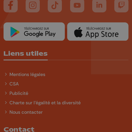
Suivez-nous sur FaceBook
Suivez-nous sur Instagram
Suivez-nous sur TikTok
Suivez-nous sur YouTube
Suivez-nous sur
Suiv
Liens utiles
Mentions légales
CSA
Publicité
Charte sur l'égalité et la diversité
Nous contacter
Contact