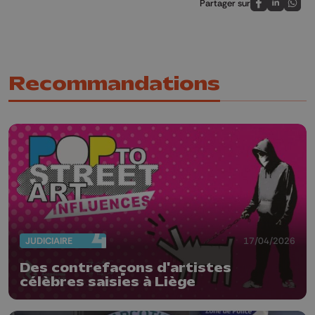
Partager sur
Partagez sur
Partagez 
Parta
Recommandations
JUDICIAIRE
17/04/2026
Des contrefaçons d'artistes
célèbres saisies à Liège