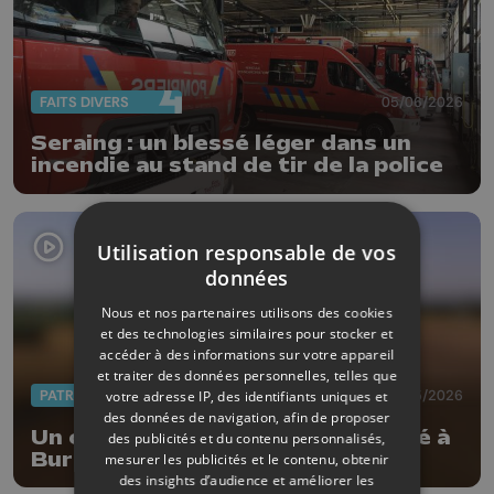
FAITS DIVERS
05/06/2026
Seraing : un blessé léger dans un
incendie au stand de tir de la police
Utilisation responsable de vos
données
Nous et nos partenaires utilisons des cookies
et des technologies similaires pour stocker et
accéder à des informations sur votre appareil
et traiter des données personnelles, telles que
PATRIMOINE
27/05/2026
votre adresse IP, des identifiants uniques et
des données de navigation, afin de proposer
Un carnet du Patrimoine consacré à
des publicités et du contenu personnalisés,
Burdinne
mesurer les publicités et le contenu, obtenir
des insights d’audience et améliorer les