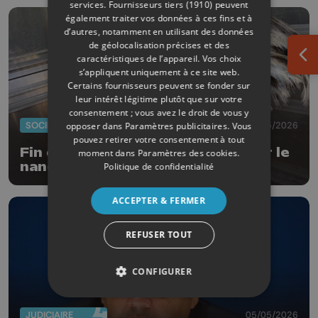
services.
Fournisseurs tiers (1910)
peuvent
également traiter vos données à ces fins et à
d’autres, notamment en utilisant des données
de géolocalisation précises et des
caractéristiques de l’appareil. Vos choix
Ouv
s’appliquent uniquement à ce site web.
Certains fournisseurs peuvent se fonder sur
leur intérêt légitime plutôt que sur votre
consentement ; vous avez le droit de vous y
SOCIÉTÉ
09/05/2026
opposer dans
Paramètres publicitaires
. Vous
pouvez retirer votre consentement à tout
Fin de la balade hesbignonne pour le
moment dans
Paramètres des cookies
.
nandou
Politique de confidentialité
ACCEPTER & FERMER
REFUSER TOUT
CONFIGURER
JUDICIAIRE
05/05/2026