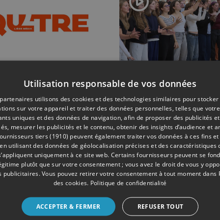
Utilisation responsable de vos données
ONS
11/02/2026
CULTURE
partenaires utilisons des cookies et des technologies similaires pour stocker
éro, concert
140 ados
tions sur votre appareil et traiter des données personnelles, telles que votre
l'OPRL
chantent le
iants uniques et des données de navigation, afin de proposer des publicités e
ans des Jeu
és, mesurer les publicités et le contenu, obtenir des insights d’audience et a
ournisseurs tiers (1910)
peuvent également traiter vos données à ces fins et 
Musicales
 utilisant des données de géolocalisation précises et des caractéristiques d
s’appliquent uniquement à ce site web. Certains fournisseurs peuvent se fond
légitime plutôt que sur votre consentement ; vous avez le droit de vous y opp
 publicitaires
. Vous pouvez retirer votre consentement à tout moment dans
des cookies
.
Politique de confidentialité
ACCEPTER & FERMER
REFUSER TOUT