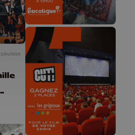
21/04/2026
🎬 Concours CUT x
Les Grignoux ✨
ille
Concours permanent - 2 places à
-
gagner chaque semaine !