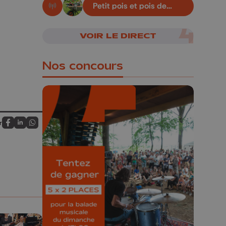
Petit pois et pois de
En live!
senteur
VOIR LE DIRECT
Nos concours
r
Partagez sur FaceBook
Partagez sur LinkedIn
Partagez sur Whatsapp
🎁 Gagnez 5x2
places pour le
Bucolique Ferrières
Festival 🌿🎶
Concours valable jusqu'au 9 août,
23h59.