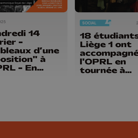
025
SOCIAL
dredi 14
18 étudiant
rier -
Liège 1 ont
bleaux d’une
accompagn
osition" à
l'OPRL en
PRL - En
tournée à
ect sur
Budapest
tre.be