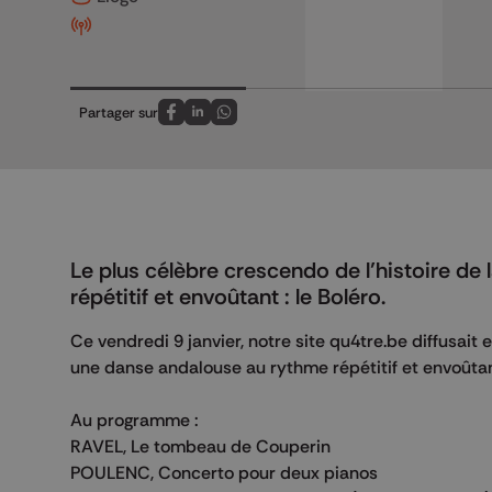
Partager sur
Partagez sur FaceBook
Partagez sur LinkedIn
Partagez sur Whatsapp
Le plus célèbre crescendo de l’histoire d
répétitif et envoûtant : le Boléro.
Ce vendredi 9 janvier, notre site qu4tre.be diffusait 
une danse andalouse au rythme répétitif et envoûtant
Au programme :
RAVEL, Le tombeau de Couperin
POULENC, Concerto pour deux pianos