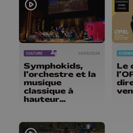
CULTURE
19/05/2026
EVÈNE
Symphokids,
Le 
l'orchestre et la
l’O
musique
dir
classique à
ven
hauteur
d'enfants