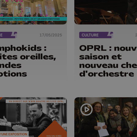
RE
17/05/2025
CULTURE
phokids :
OPRL : nouv
ites oreilles,
saison et
ndes
nouveau che
tions
d'orchestre