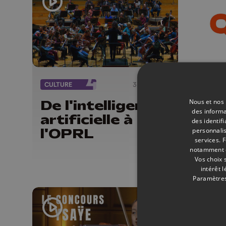
CULTURE
31/03/2026
ÉMISSI
Nous et nos 
De l'intelligence
Bol
des informa
artificielle à
de 
des identif
l'OPRL
personnalis
services.
F
notamment en
Vos choix 
intérêt 
Paramètres