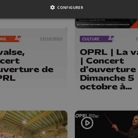
CONFIGURER
ONS
13/10/2025
CULTURE
valse,
OPRL | La v
cert
| Concert
uverture de
d'ouverture 
PRL
Dimanche 5
octobre à
20h30 sur
qu4tre.be