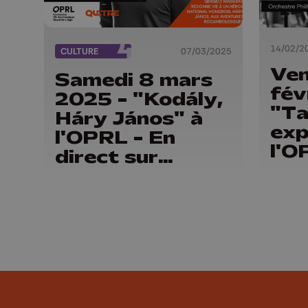
14/02/2
CULTURE
07/03/2025
Ven
Samedi 8 mars
fév
2025 - "Kodály,
"Ta
Háry János" à
exp
l'OPRL - En
l'O
direct sur
dir
Qu4tre.be
Qu4