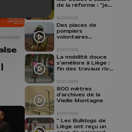
de la réforme : "je
travaillais bien plus
comme prof que
04/08/2026
comme
Des places de
pharmacienne"
pompiers
volontaires
03/10/2025
disponibles en
alse
province de Liège :
27/07/2026
"Un citoyen qui
La mobilité douce
n'est formé ne
s'améliore à Liège :
|
peut pas nous
fin des travaux rive
aider"
gauche, pistes
cyclo-piétonnes
22/07/2026
Avroy et
800 mètres
Guillemins...
d'archives de la
Vieille Montagne
31/07/2026
" Les Bulldogs de
Liège ont reçu un