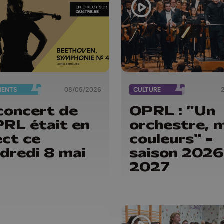
MENTS
08/05/2026
CULTURE
concert de
OPRL : "Un
PRL était en
orchestre, m
ect ce
couleurs" -
dredi 8 mai
saison 2026
2027