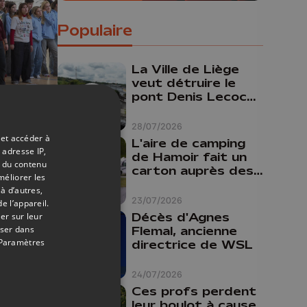
Populaire
La Ville de Liège
veut détruire le
pont Denis Lecocq
mais manque de
13/11/2025
budget pour le
28/07/2026
faire
 et accéder à
L'aire de camping
 adresse IP,
de Hamoir fait un
s 85
t du contenu
carton auprès des
nes
méliorer les
touristes
à d’autres,
23/07/2026
e l’appareil.
er sur leur
Décès d'Agnes
oser dans
Flemal, ancienne
Paramètres
directrice de WSL
24/07/2026
Ces profs perdent
leur boulot à cause