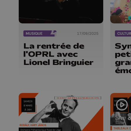
MUSIQUE
17/09/2025
CULTU
La rentrée de
Sym
l'OPRL avec
pet
Lionel Bringuier
gra
émo