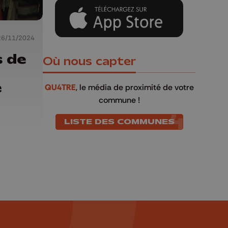
26/11/2024
s de
Où nous capter
é
QU4TRE
, le média de proximité de votre
commune !
LISTE DES COMMUNES