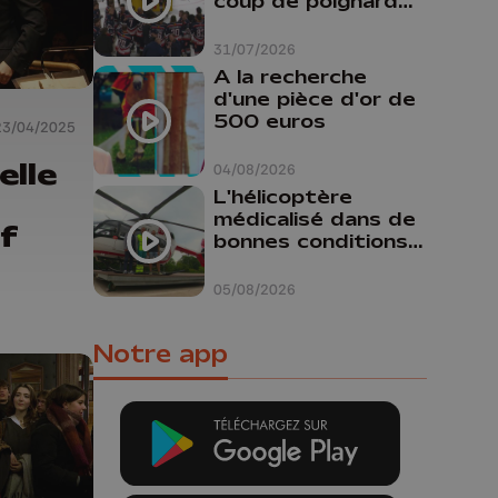
coup de poignard
dans le dos "
31/07/2026
A la recherche
d'une pièce d'or de
500 euros
23/04/2025
elle
04/08/2026
L'hélicoptère
médicalisé dans de
f
bonnes conditions à
Oupeye
05/08/2026
Notre app