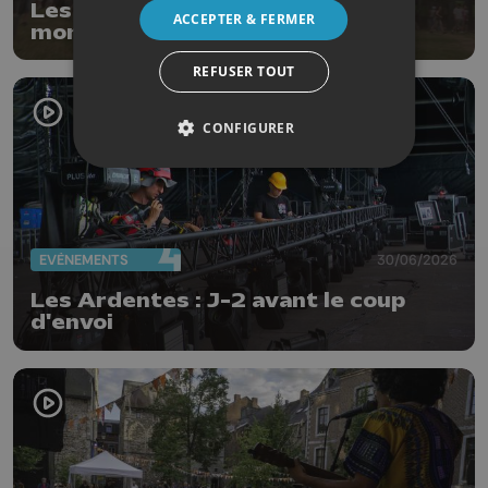
Les Ardentes 2026 : l'ambiance
ACCEPTER & FERMER
monte dès l'ouverture !
REFUSER TOUT
CONFIGURER
EVÈNEMENTS
30/06/2026
Les Ardentes : J-2 avant le coup
d'envoi