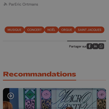
Par
Eric Ortmans
MUSIQUE
CONCERT
NOËL
ORGUE
SAINT JACQUES
Partager sur
Partagez sur
Partagez 
Parta
Recommandations