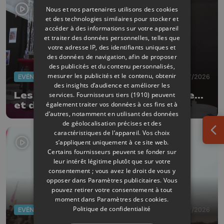
Nous et nos partenaires utilisons des cookies
et des technologies similaires pour stocker et
accéder à des informations sur votre appareil
et traiter des données personnelles, telles que
votre adresse IP, des identifiants uniques et
des données de navigation, afin de proposer
des publicités et du contenu personnalisés,
mesurer les publicités et le contenu, obtenir
EVÈNEMENTS
03/07/2026
des insights d’audience et améliorer les
Les Ardentes : 20 ans de musique...
services.
Fournisseurs tiers (1910)
peuvent
également traiter vos données à ces fins et à
et de style !
d’autres, notamment en utilisant des données
de géolocalisation précises et des
caractéristiques de l’appareil. Vos choix
Ouv
s’appliquent uniquement à ce site web.
Certains fournisseurs peuvent se fonder sur
leur intérêt légitime plutôt que sur votre
consentement ; vous avez le droit de vous y
opposer dans
Paramètres publicitaires
. Vous
pouvez retirer votre consentement à tout
moment dans
Paramètres des cookies
.
Politique de confidentialité
EVÈNEMENTS
02/07/2026