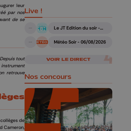
ugurer leur
Live !
réé par nos
 avant de se
Le JT Edition du soir -
A suivre
06/08/2026
Météo Soir - 06/08/2026
A suivre
Depuis tout
VOIR LE DIRECT
n instrument
'on retrouve
Nos concours
lèges
🎁 Gagnez 5x2
 collèges de
places pour le
vid Cameron,