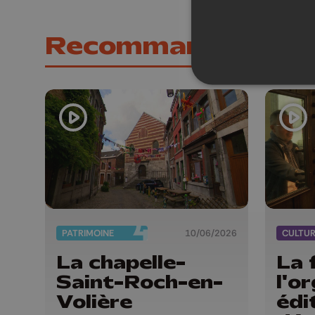
Recommandations
PATRIMOINE
10/06/2026
CULTU
La chapelle-
La 
Saint-Roch-en-
l'o
Volière
édi