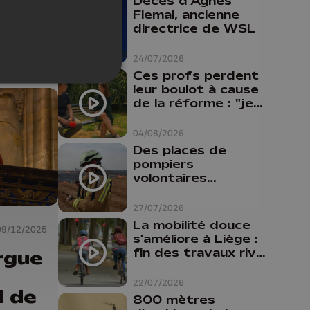
Décès d'Agnes
Flemal, ancienne
directrice de WSL
24/07/2026
Ces profs perdent
leur boulot à cause
de la réforme : "je
travaillais bien plus
comme prof que
04/08/2026
comme
Des places de
pharmacienne"
pompiers
volontaires
disponibles en
province de Liège :
27/07/2026
"Un citoyen qui
La mobilité douce
09/12/2025
n'est formé ne
s'améliore à Liège :
peut pas nous
fin des travaux rive
rgue
aider"
gauche, pistes
cyclo-piétonnes
22/07/2026
l de
Avroy et
800 mètres
Guillemins...