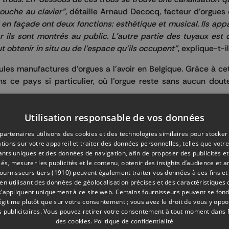
ouche au clavier"
, détaille Arnaud Decocq, facteur d'orgues 
 en façade ont deux fonctions: esthétique et musical. Ils app
r ils sont montrés au public. L'autre partie des tuyaux est
t obtenir in situ ou de l'espace qu'ils occupent"
, explique-t-il
les manufactures d’orgues a l’avoir en Belgique. Grâce à ce
ns ce pays si particulier, où l’orgue reste sans aucun dout
Utilisation responsable de vos données
partenaires utilisons des cookies et des technologies similaires pour stocker
tions sur votre appareil et traiter des données personnelles, telles que votre
iants uniques et des données de navigation, afin de proposer des publicités e
és, mesurer les publicités et le contenu, obtenir des insights d’audience et a
ournisseurs tiers (1910)
peuvent également traiter vos données à ces fins et 
 utilisant des données de géolocalisation précises et des caractéristiques d
s’appliquent uniquement à ce site web. Certains fournisseurs peuvent se fond
légitime plutôt que sur votre consentement ; vous avez le droit de vous y opp
Partager su
 publicitaires
. Vous pouvez retirer votre consentement à tout moment dans
des cookies
.
Politique de confidentialité