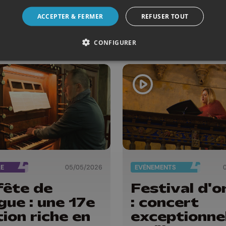
ACCEPTER & FERMER
REFUSER TOUT
CONFIGURER
RE
05/05/2026
EVÈNEMENTS
fête de
Festival d'o
rgue : une 17e
: concert
tion riche en
exceptionne