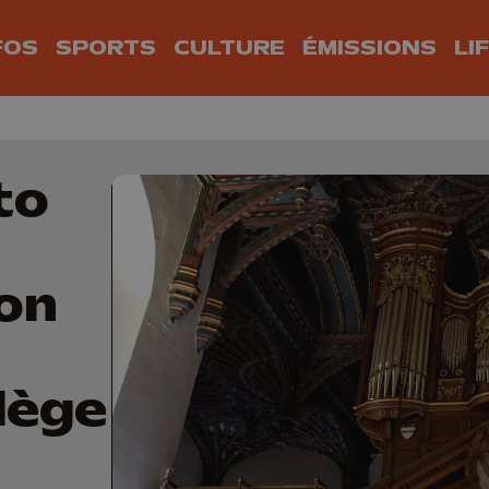
FOS
SPORTS
CULTURE
ÉMISSIONS
LI
to
ion
lège