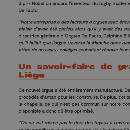
3 prix Nobel ou encore l’inventeur du rugby modern
De Facto.
"Notre entreprise a des facteurs d'orgues avec éno
plaisir d'avoir été choisis alors qu'il y avait des 
directrice générale d'Orgues De Facto, Delphine Bill
qu'il fallait que l'orgue traverse la Manche dans d
attire de nouveaux collèges souhaitant rénover leur o
Un savoir-faire de g
Liège
Ce nouvel orgue a été entièrement manufacturé. De n
procédés d’antan pour les construire. De plus, cet or
la chapelle, ce qui n’est pas commun sur notre con
disponible a donc dû être optimisé.
"On ne voit même pas le tiers des tuyaux à l'extéri
qu'on appelle un sommier, perforé de plein de petit