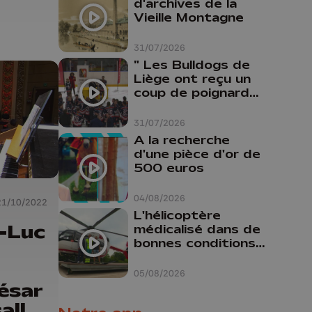
d'archives de la
Vieille Montagne
31/07/2026
" Les Bulldogs de
Liège ont reçu un
coup de poignard
dans le dos "
31/07/2026
A la recherche
d'une pièce d'or de
500 euros
04/08/2026
21/10/2022
L'hélicoptère
-Luc
médicalisé dans de
bonnes conditions à
Oupeye
05/08/2026
César
alle