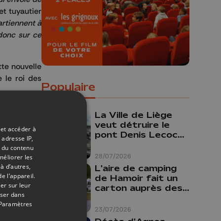
et tuyautier
artiennent à
 donc sur ce
tte nouvelle
e le roi des
Populaire
La Ville de Liège
veut détruire le
 et accéder à
pont Denis Lecocq
 adresse IP,
mais manque de
t du contenu
budget pour le
28/07/2026
méliorer les
faire
à d’autres,
L'aire de camping
e l’appareil.
de Hamoir fait un
er sur leur
carton auprès des
oser dans
r
touristes
Partagez sur FaceBook
Partagez sur LinkedIn
Partagez sur Whatsapp
Paramètres
23/07/2026