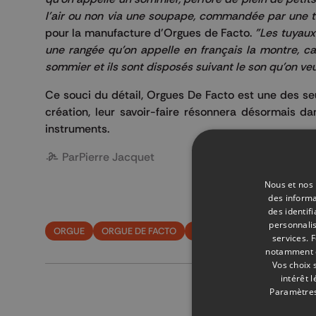
l'air ou non via une soupape, commandée par une t
pour la manufacture d'Orgues de Facto.
"Les tuyaux
une rangée qu'on appelle en français la montre, ca
sommier et ils sont disposés suivant le son qu'on veu
Ce souci du détail, Orgues De Facto est une des seu
création, leur savoir-faire résonnera désormais da
instruments.
Par
Pierre Jacquet
Nous et nos 
des informa
des identif
personnalis
ORGUE
ORGUE DE FACTO
FACTEUR D'ORGUES
services.
F
notamment en
Vos choix 
intérêt 
Paramètres