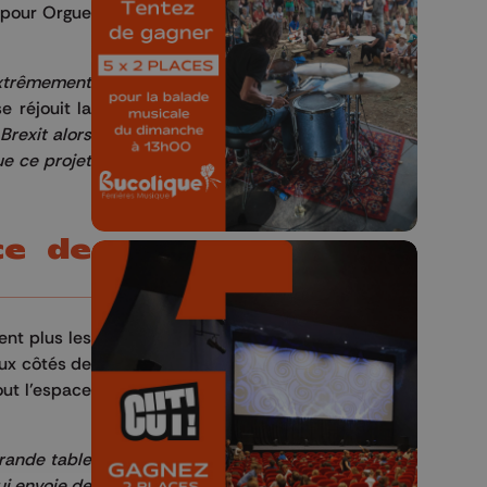
Bucolique Ferrières
n pour Orgue
Festival 🌿🎶
 extrêmement
Concours valable jusqu'au 9 août,
se réjouit la
23h59.
Brexit alors
ue ce projet
ce de
ent plus les
eux côtés de
🎬 Concours CUT x
out l’espace
Les Grignoux ✨
grande table
Concours permanent - 2 places à
ui envoie de
gagner chaque semaine !