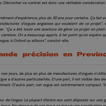
e. Décrocher ce contrat est donc une véritable consécratio
rmément d'expérience, plus de 30 ans pour certains. Ça fait
manufactures d'orgues anglaises qui voulaient de ce projet"
, 
er.
"Ça a été toute une aventure de gérer ce projet en plein 
es camions. On a beaucoup appris, à tel point qu'on espère q
rgue, à Oxford ou ailleurs"
, conclut-elle.
rande précision en Provin
os jours, de plus en plus de manufactures d’orgues n’utilis
gue a d’autres particularités. D’une part, il est visible des d
tinent. D’autre part, cet orgue est extrêmement compact. T
eur de l'orgue. La plupart d'entre eux sont disposés sur une 
s trous. En-dessous de ces trous se trouve une canalisation q