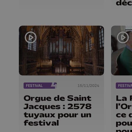
déc
FESTIVAL
15/11/2024
FESTIV
Orgue de Saint
La 
Jacques : 2578
l'O
tuyaux pour un
ce 
festival
pou
pou