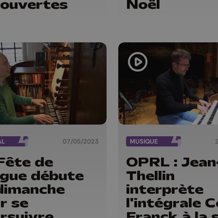
ouvertes
Noël
AL
07/05/2023
MUSIQUE
Fête de
OPRL : Jean
rgue débute
Thellin
dimanche
interprète
r se
l'intégrale 
rsuivre
Franck à la s