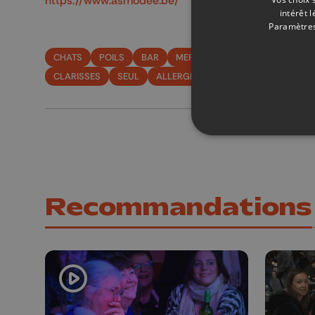
https://www.asmodee.be/
intérêt 
Paramètres
CHATS
POILS
BAR
MERLIX
SRPA
ADOPTION
CLARISSES
SEUL
ALLERGIQUES
ANTI-HISTAMINIQU
Recommandations