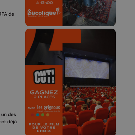
SRPA de
🎬 Concours CUT x
Les Grignoux ✨
Concours permanent - 2 places à
gagner chaque semaine !
o un des
ont déjà