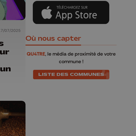
17/07/2025
Où nous capter
s
our
QU4TRE
, le média de proximité de votre
commune !
'un
LISTE DES COMMUNES