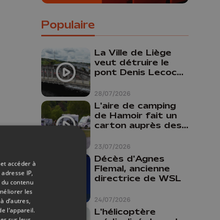
Populaire
La Ville de Liège
veut détruire le
pont Denis Lecocq
mais manque de
budget pour le
28/07/2026
faire
L'aire de camping
de Hamoir fait un
carton auprès des
touristes
23/07/2026
Décès d'Agnes
 et accéder à
Flemal, ancienne
 adresse IP,
directrice de WSL
t du contenu
méliorer les
24/07/2026
à d’autres,
e l’appareil.
L'hélicoptère
er sur leur