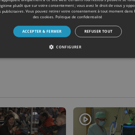
légitime plutôt que sur votre consentement ; vous avez le droit de vous y opp
 publicitaires
. Vous pouvez retirer votre consentement à tout moment dans
des cookies
.
Politique de confidentialité
ATYPIQUE
CAFÉ
UNIQUE
ADRESSE
RONRON
VIENNOISE
ACCEPTER & FERMER
REFUSER TOUT
ES
CONFIGURER
Partager su