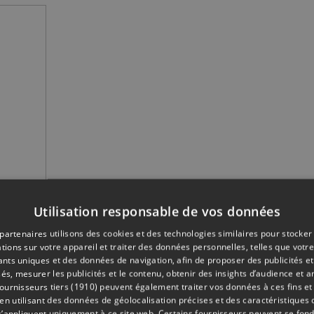
 10 à 18h, le dimanche de 10 à 14h.
Utilisation responsable de vos données
partenaires utilisons des cookies et des technologies similaires pour stocker
tions sur votre appareil et traiter des données personnelles, telles que votre
iants uniques et des données de navigation, afin de proposer des publicités e
és, mesurer les publicités et le contenu, obtenir des insights d’audience et a
=fr_FR
ournisseurs tiers (1910)
peuvent également traiter vos données à ces fins et 
 utilisant des données de géolocalisation précises et des caractéristiques d
s’appliquent uniquement à ce site web. Certains fournisseurs peuvent se fond