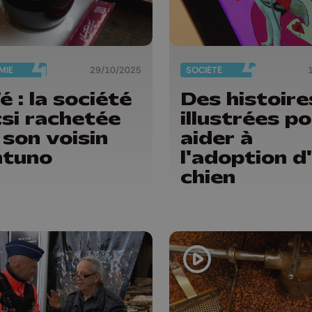
MIE
29/10/2025
SOCIÉTÉ
é : la société
Des histoire
si rachetée
illustrées p
 son voisin
aider à
ntuno
l'adoption d
chien