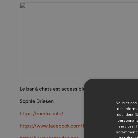
Le bar à chats est accessible du mardi au samedi de
Sophie Driesen
Nous et nos 
des informa
https://merlix.cafe/
des identif
personnalis
https://www.facebook.com/MerlixCatsCafe/?locale
services.
F
notamment en
Vos choix 