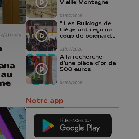
Vieille Montagne
31/07/2026
" Les Bulldogs de
Liège ont reçu un
12/01/2026
coup de poignard
dans le dos "
a
31/07/2026
A la recherche
d'une pièce d'or de
ana
500 euros
 au
ne
04/08/2026
Notre app