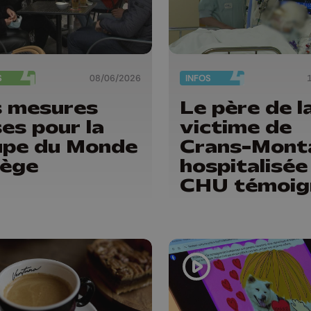
S
08/06/2026
INFOS
 mesures
Le père de l
ses pour la
victime de
pe du Monde
Crans-Mont
iège
hospitalisée
CHU témoig