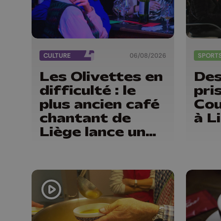
CULTURE
06/08/2026
SPORT
Les Olivettes en
Des
difficulté : le
pri
plus ancien café
Cou
chantant de
à L
Liège lance un
appel au public