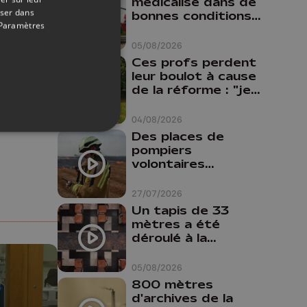
médicalisé dans de
oser dans
bonnes conditions à
Paramètres
Oupeye
05/08/2026
RIES
Ces profs perdent
leur boulot à cause
de la réforme : "je
travaillais bien plus
comme prof que
04/08/2026
r
Partagez sur FaceBook
Partagez sur LinkedIn
Partagez sur Whatsapp
comme
Des places de
pharmacienne"
pompiers
volontaires
disponibles en
province de Liège :
27/07/2026
"Un citoyen qui
Un tapis de 33
n'est formé ne
mètres a été
peut pas nous
déroulé à la
aider"
Cathédrale de
Liège
05/08/2026
800 mètres
d'archives de la