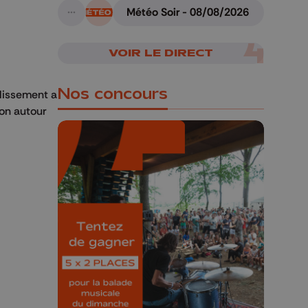
Météo Soir - 08/08/2026
A suivre
VOIR LE DIRECT
Nos concours
blissement a
ion autour
🎁 Gagnez 5x2
places pour le
Bucolique Ferrières
Festival 🌿🎶
Concours valable jusqu'au 9 août,
23h59.