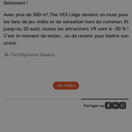
Saisissant !
Avec plus de 500 m², The VEX Liège devient un must pour
les fans de jeu vidéo et de sensation hors du commun. Et
jusqu’au 20 août, toutes les attractions VR sont à -30 % !
C’est le moment de tester… ou de revenir pour battre son
score.
Par
Stéphane Savaris
JEU VIDÉO
Partager sur
Partagez sur
Partagez 
Parta