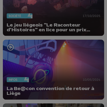
SOCIÉTÉ
17/10/2025
Le jeu liégeois "Le Raconteur
d’Histoires" en lice pour un prix
international
INFOS
10/05/2024
La Be@con convention de retour à
Liège