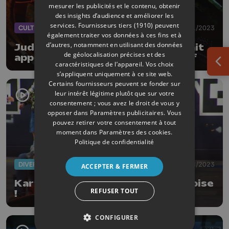
mesurer les publicités et le contenu, obtenir
des insights d’audience et améliorer les
services.
Fournisseurs tiers (1910)
peuvent
CULTURE
06/11/2023
également traiter vos données à ces fins et à
d’autres, notamment en utilisant des données
Judgeball : le jeu vidéo liégeois fait
de géolocalisation précises et des
appel au financement participatif
caractéristiques de l’appareil. Vos choix
Ouv
s’appliquent uniquement à ce site web.
Certains fournisseurs peuvent se fonder sur
leur intérêt légitime plutôt que sur votre
consentement ; vous avez le droit de vous y
opposer dans
Paramètres publicitaires
. Vous
pouvez retirer votre consentement à tout
moment dans
Paramètres des cookies
.
Politique de confidentialité
DIVERS
24/08/2023
ACCEPTER & FERMER
Karting VR : une innovation liégeoise
REFUSER TOUT
!
CONFIGURER