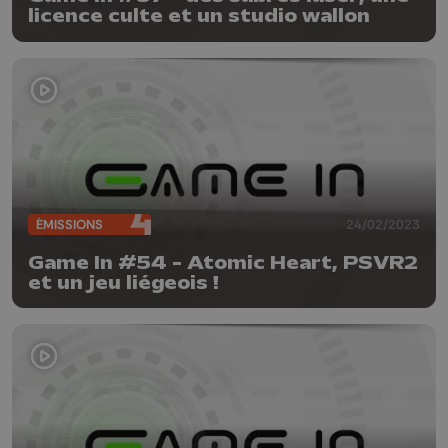
licence culte et un studio wallon
ÉMISSIONS
24/02/2023
Game In #54 - Atomic Heart, PSVR2
et un jeu liégeois !