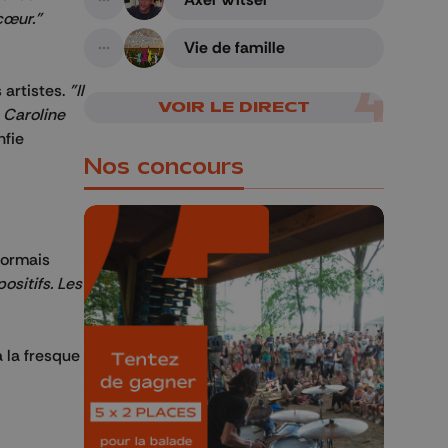
A suivre
cœur."
Vie de famille
A suivre
 artistes.
"Il
VOIR LE DIRECT
 Caroline
fie
Nos concours
sormais
ositifs. Les
🎁 Gagnez 5x2
places pour le
a la fresque
Bucolique Ferrières
Festival 🌿🎶
Concours valable jusqu'au 9 août,