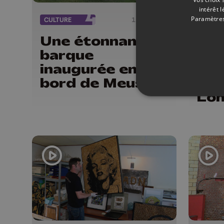
intérêt 
Paramètres
CULTURE
12/06/2026
INFOS
Une étonnante
Nou
barque
péd
inaugurée en
l'é
bord de Meuse
com
Lo