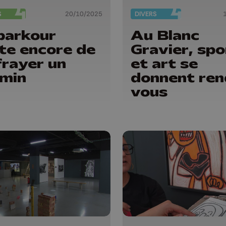
S
20/10/2025
DIVERS
parkour
Au Blanc
te encore de
Gravier, spo
frayer un
et art se
min
donnent ren
vous