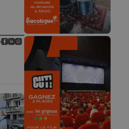
23h59.
r
Partagez sur FaceBook
Partagez sur LinkedIn
Partagez sur Whatsapp
🎬 Concours CUT x
Les Grignoux ✨
Concours permanent - 2 places à
gagner chaque semaine !