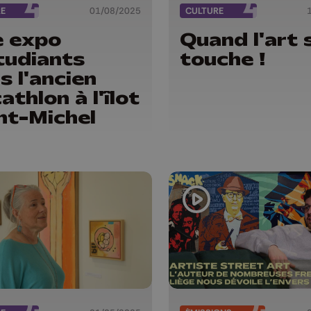
RE
01/08/2025
CULTURE
 expo
Quand l'art 
tudiants
touche !
s l'ancien
athlon à l'îlot
nt-Michel