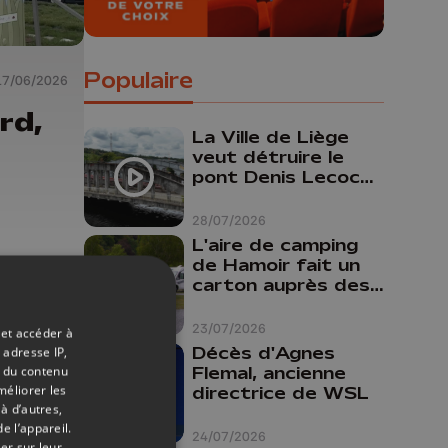
Populaire
17/06/2026
rd,
La Ville de Liège
veut détruire le
pont Denis Lecocq
mais manque de
budget pour le
28/07/2026
faire
L'aire de camping
de Hamoir fait un
carton auprès des
touristes
23/07/2026
 et accéder à
Décès d'Agnes
 adresse IP,
Flemal, ancienne
t du contenu
méliorer les
directrice de WSL
à d’autres,
e l’appareil.
24/07/2026
er sur leur