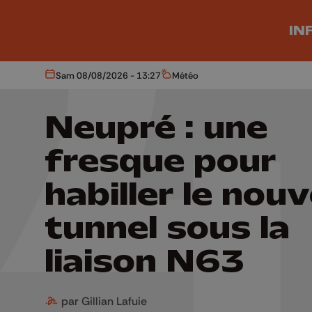
Aller au contenu principal
IN
Sam 08/08/2026 - 13:27
Météo
Aujourd'hui
Météo
Neupré : une
fresque pour
habiller le nou
tunnel sous la
liaison N63
par Gillian Lafuie