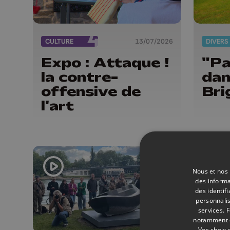
CULTURE
13/07/2026
DIVERS
Expo : Attaque !
"Pa
la contre-
dan
offensive de
Bri
l'art
Nous et nos 
des informa
des identif
personnalis
services.
F
notamment en
Vos choix 