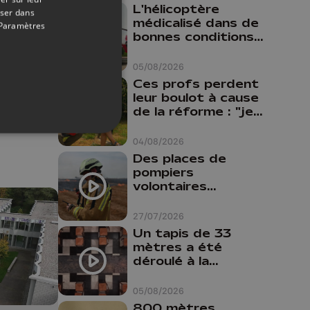
L'hélicoptère
oser dans
médicalisé dans de
Paramètres
02/04/2026
bonnes conditions à
Oupeye
D en
05/08/2026
on à
Ces profs perdent
-Luc
leur boulot à cause
de la réforme : "je
travaillais bien plus
comme prof que
04/08/2026
comme
Des places de
pharmacienne"
pompiers
volontaires
disponibles en
province de Liège :
27/07/2026
"Un citoyen qui
Un tapis de 33
n'est formé ne
mètres a été
peut pas nous
déroulé à la
aider"
Cathédrale de
Liège
05/08/2026
800 mètres