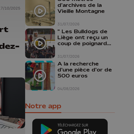
d'archives de la
17/10/2025
Vieille Montagne
31/07/2026
rt
" Les Bulldogs de
Liège ont reçu un
coup de poignard
dez-
dans le dos "
31/07/2026
A la recherche
d'une pièce d'or de
500 euros
04/08/2026
Notre app