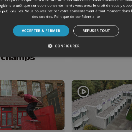
légitime plutôt que sur votre consentement ; vous avez le droit de vous y opp
 publicitaires
. Vous pouvez retirer votre consentement à tout moment dans
08/04/2026
CULTURE
des cookies
.
Politique de confidentialité
velle
25 ans de B
agogie à
une expositi
ACCEPTER & FERMER
REFUSER TOUT
cole
l'ESA Saint
CONFIGURER
munale de
Liège
nchamps