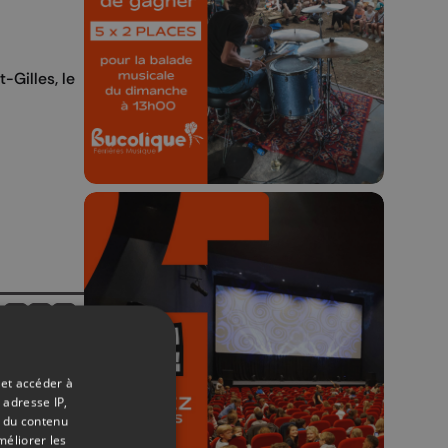
Festival 🌿🎶
Concours valable jusqu'au 9 août,
23h59.
-Gilles, le
r
🎬 Concours CUT x
Partagez sur FaceBook
Partagez sur LinkedIn
Partagez sur Whatsapp
Les Grignoux ✨
 et accéder à
Concours permanent - 2 places à
 adresse IP,
gagner chaque semaine !
t du contenu
méliorer les