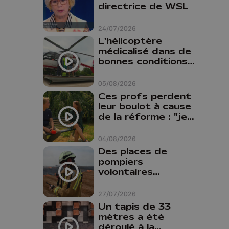
directrice de WSL
24/07/2026
L'hélicoptère
médicalisé dans de
bonnes conditions à
Oupeye
05/08/2026
Ces profs perdent
leur boulot à cause
de la réforme : "je
travaillais bien plus
comme prof que
04/08/2026
comme
Des places de
pharmacienne"
pompiers
volontaires
disponibles en
province de Liège :
27/07/2026
"Un citoyen qui
Un tapis de 33
n'est formé ne
mètres a été
peut pas nous
déroulé à la