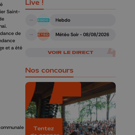
Live !
vé
ier Saint-
de
Hebdo
A suivre
mai.
endance de
Météo Soir - 08/08/2026
A suivre
endance
ge et a été
VOIR LE DIRECT
Nos concours
🎁 Gagnez 5x2
places pour le
e communale
Bucolique Ferrières