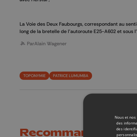
La Voie des Deux Faubourgs, correspondant au sentier
long de la bretelle de l'autoroute E25-A602 et sous l'
Par
Alain Wagener
TOPONYMIE
PATRICE LUMUMBA
Nous et nos 
des informa
Recommandations
des identif
personnalis