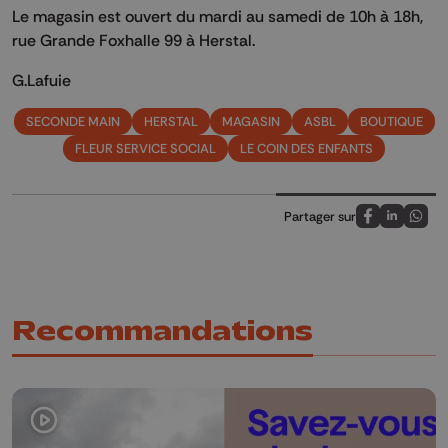
Le magasin est ouvert du mardi au samedi de 10h à 18h,
rue Grande
Foxhalle
99 à Herstal.
G.Lafuie
SECONDE MAIN
HERSTAL
MAGASIN
ASBL
BOUTIQUE
FLEUR SERVICE SOCIAL
LE COIN DES ENFANTS
Partager sur
Partagez sur
Partagez 
Parta
Recommandations