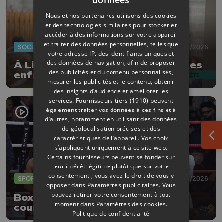
Nous et nos partenaires utilisons des cookies
et des technologies similaires pour stocker et
accéder à des informations sur votre appareil
et traiter des données personnelles, telles que
SOCIAL
14/04/2026
votre adresse IP, des identifiants uniques et
des données de navigation, afin de proposer
À Liège, une crèche qui accueille les
des publicités et du contenu personnalisés,
enfants et soutient les parents
mesurer les publicités et le contenu, obtenir
des insights d’audience et améliorer les
services.
Fournisseurs tiers (1910)
peuvent
également traiter vos données à ces fins et à
d’autres, notamment en utilisant des données
de géolocalisation précises et des
caractéristiques de l’appareil. Vos choix
Ouv
s’appliquent uniquement à ce site web.
Certains fournisseurs peuvent se fonder sur
leur intérêt légitime plutôt que sur votre
consentement ; vous avez le droit de vous y
SPORTS
30/03/2026
opposer dans
Paramètres publicitaires
. Vous
pouvez retirer votre consentement à tout
Boxe : une championne du monde
moment dans
Paramètres des cookies
.
couronnée à Herstal !
Politique de confidentialité