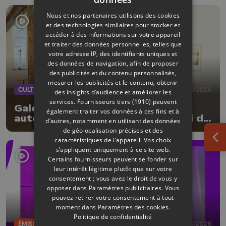
Nous et nos partenaires utilisons des cookies
et des technologies similaires pour stocker et
accéder à des informations sur votre appareil
et traiter des données personnelles, telles que
votre adresse IP, des identifiants uniques et
des données de navigation, afin de proposer
des publicités et du contenu personnalisés,
mesurer les publicités et le contenu, obtenir
CULTURE
08/06/2026
des insights d’audience et améliorer les
services.
Fournisseurs tiers (1910)
peuvent
Galerie Colon : 3 artistes réunis
également traiter vos données à ces fins et à
autour du noir et blanc mais aussi de
d’autres, notamment en utilisant des données
la matière
de géolocalisation précises et des
caractéristiques de l’appareil. Vos choix
Ouv
s’appliquent uniquement à ce site web.
Certains fournisseurs peuvent se fonder sur
leur intérêt légitime plutôt que sur votre
consentement ; vous avez le droit de vous y
opposer dans
Paramètres publicitaires
. Vous
pouvez retirer votre consentement à tout
moment dans
Paramètres des cookies
.
Politique de confidentialité
ÉMISSIONS
05/06/2026