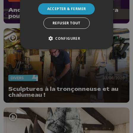
ACCEPTER & FERMER
André Borbé signe un nouvel opéra
pour le jeune public
REFUSER TOUT
CONFIGURER
DIVERS
03/06/2026
Sculptures à la tronçonneuse et au
chalumeau !