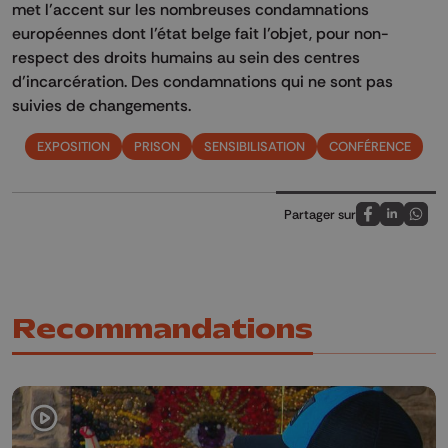
met l’accent sur les nombreuses condamnations
européennes dont l’état belge fait l’objet, pour non-
respect des droits humains au sein des centres
d’incarcération. Des condamnations qui ne sont pas
suivies de changements.
EXPOSITION
PRISON
SENSIBILISATION
CONFÉRENCE
Partager sur
Partagez sur
Partagez 
Parta
Recommandations