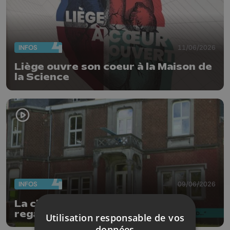
INFOS
11/06/2026
Liège ouvre son coeur à la Maison de
la Science
INFOS
09/06/2026
La châtaigneraie : Construire le
regard, archives inédites et
Utilisation responsable de vos
photographies contemporaines
données