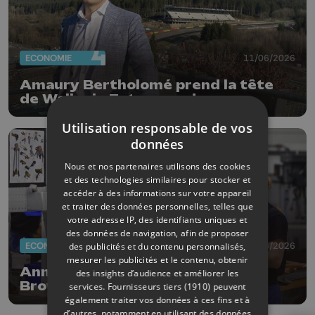
ECONOMIE
11/06/2026
Amaury Bertholomé prend la tête
de Wallonie Entreprendre
Utilisation responsable de vos
données
Nous et nos partenaires utilisons des cookies
et des technologies similaires pour stocker et
accéder à des informations sur votre appareil
et traiter des données personnelles, telles que
votre adresse IP, des identifiants uniques et
des données de navigation, afin de proposer
ECONOMIE
05/06/2026
des publicités et du contenu personnalisés,
mesurer les publicités et le contenu, obtenir
Année record pour le groupe FN
des insights d’audience et améliorer les
Browning
services.
Fournisseurs tiers (1910)
peuvent
également traiter vos données à ces fins et à
d’autres, notamment en utilisant des données