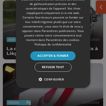
de géolocalisation précises et des
caractéristiques de l’appareil. Vos choix
Ouv
s’appliquent uniquement à ce site web.
Certains fournisseurs peuvent se fonder sur
leur intérêt légitime plutôt que sur votre
consentement ; vous avez le droit de vous y
opposer dans
Paramètres publicitaires
. Vous
pouvez retirer votre consentement à tout
SOCIAL
01/06/2026
moment dans
Paramètres des cookies
.
Politique de confidentialité
La distribution du courrier a repris à
Liège et Seraing
ACCEPTER & FERMER
REFUSER TOUT
CONFIGURER
SOCIAL
29/05/2026