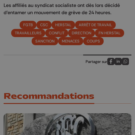
Les affiliés au syndicat socialiste ont dès lors décidé
d'entamer un mouvement de grève de 24 heures.
FGTB
CSC
HERSTAL
ARRÊT DE TRAVAIL
TRAVAILLEURS
CONFLIT
DIRECTION
FN HERSTAL
SANCTION
MENACES
COUPS
Partager sur
Partagez sur
Partagez 
Parta
Recommandations