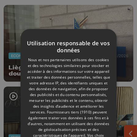
Utilisation responsable de vos
données
ECONOMIE
25/03/2026
Nous et nos partenaires utilisons des cookies
et des technologies similaires pour stocker et
Liège n'accueillera pas l'autorité
accéder à des informations sur votre appareil
douanière européenne
et traiter des données personnelles, telles que
votre adresse IP, des identifiants uniques et
des données de navigation, afin de proposer
des publicités et du contenu personnalisés,
mesurer les publicités et le contenu, obtenir
des insights d’audience et améliorer les
services.
Fournisseurs tiers (1910)
peuvent
également traiter vos données à ces fins et à
d’autres, notamment en utilisant des données
de géolocalisation précises et des
caractéristiques de l’appareil. Vos choix
Ouv