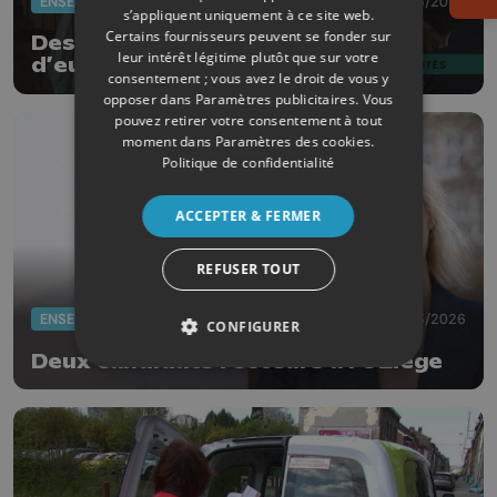
ENSEIGNEMENT
21/03/2026
s’appliquent uniquement à ce site web.
Certains fournisseurs peuvent se fonder sur
Des étudiants dans la peau
leur intérêt légitime plutôt que sur votre
d’eurodéputés
consentement ; vous avez le droit de vous y
opposer dans
Paramètres publicitaires
. Vous
pouvez retirer votre consentement à tout
moment dans
Paramètres des cookies
.
Politique de confidentialité
ACCEPTER & FERMER
REFUSER TOUT
ENSEIGNEMENT
11/03/2026
CONFIGURER
Deux candidats recteurs à l'ULiège