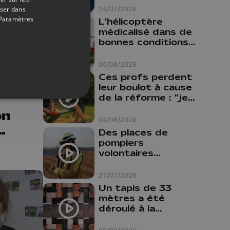
24/07/2026
oser dans
Paramètres
L'hélicoptère
médicalisé dans de
bonnes conditions à
20/06/2024
Oupeye
05/08/2026
Ces profs perdent
t
leur boulot à cause
de la réforme : "je
travaillais bien plus
on
comme prof que
04/08/2026
comme
Des places de
pharmacienne"
pompiers
volontaires
disponibles en
province de Liège :
27/07/2026
"Un citoyen qui
Un tapis de 33
n'est formé ne
mètres a été
peut pas nous
déroulé à la
aider"
Cathédrale de
Liège