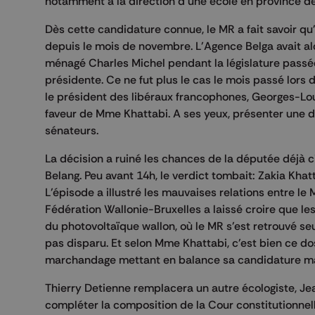
notamment à la direction d'une école en province de
Dès cette candidature connue, le MR a fait savoir qu'i
depuis le mois de novembre. L'Agence Belga avait alo
ménagé Charles Michel pendant la législature passée.
présidente. Ce ne fut plus le cas le mois passé lors 
le président des libéraux francophones, Georges-Lou
faveur de Mme Khattabi. A ses yeux, présenter une de
sénateurs.
La décision a ruiné les chances de la députée déjà
Belang. Peu avant 14h, le verdict tombait: Zakia Khattab
L'épisode a illustré les mauvaises relations entre le
Fédération Wallonie-Bruxelles a laissé croire que le
du photovoltaïque wallon, où le MR s'est retrouvé se
pas disparu. Et selon Mme Khattabi, c'est bien ce do
marchandage mettant en balance sa candidature mais 
Thierry Detienne remplacera un autre écologiste, Jea
compléter la composition de la Cour constitutionnel