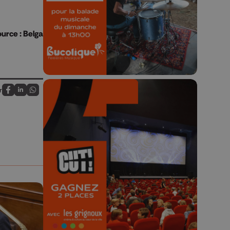
Concours valable jusqu'au 9 août,
23h59.
urce : Belga
r
Partagez sur FaceBook
Partagez sur LinkedIn
Partagez sur Whatsapp
🎬 Concours CUT x
Les Grignoux ✨
Concours permanent - 2 places à
gagner chaque semaine !