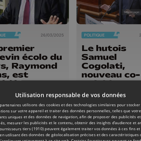
QUE
26/03/2025
POLITIQUE
premier
Le hutois
evin écolo du
Samuel
ys, Raymond
Cogolati,
s, est
nouveau co-
cédé
président
d'Ecolo, ren
Utilisation responsable de vos données
à ses indem
partenaires utilisons des cookies et des technologies similaires pour stocker
de sortie
tions sur votre appareil et traiter des données personnelles, telles que votre
iants uniques et des données de navigation, afin de proposer des publicités e
és, mesurer les publicités et le contenu, obtenir des insights d’audience et a
ournisseurs tiers (1910)
peuvent également traiter vos données à ces fins et 
 utilisant des données de géolocalisation précises et des caractéristiques d
s’appliquent uniquement à ce site web. Certains fournisseurs peuvent se fond