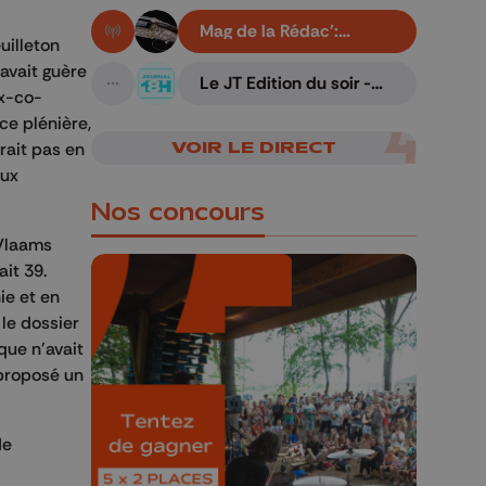
Mag de la Rédac':
En live!
uilleton
Gravure liégeoise sur
armes
avait guère
Le JT Edition du soir -
A suivre
ex-co-
07/08/2026
ce plénière,
VOIR LE DIRECT
rait pas en
aux
Nos concours
 Vlaams
ait 39.
ie et en
 le dossier
que n'avait
🎁 Gagnez 5x2
 proposé un
places pour le
Bucolique Ferrières
de
Festival 🌿🎶