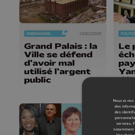
AMÉNAGEMENT DU TERRITOIRE
12/01/2026
POLITI
Grand Palais : la
Le 
Ville se défend
éch
d'avoir mal
pa
utilisé l'argent
Yan
public
dé
Nous et nos 
des informa
des identif
personnalis
services.
F
notamment en
Vos choix 