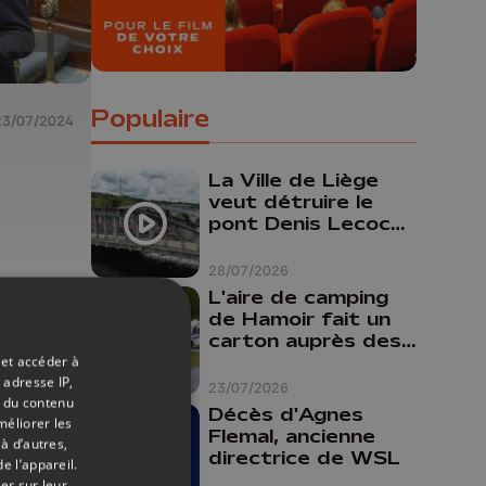
Populaire
23/07/2024
La Ville de Liège
veut détruire le
pont Denis Lecocq
mais manque de
budget pour le
28/07/2026
faire
L'aire de camping
once
de Hamoir fait un
carton auprès des
nités
touristes
 et accéder à
 adresse IP,
23/07/2026
t du contenu
Décès d'Agnes
méliorer les
Flemal, ancienne
à d’autres,
directrice de WSL
e l’appareil.
er sur leur