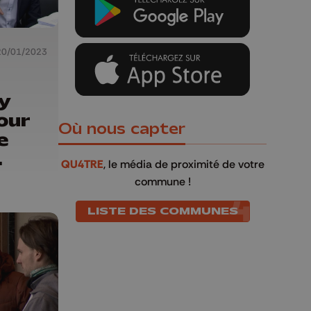
20/01/2023
y
our
Où nous capter
e
QU4TRE
, le média de proximité de votre
commune !
LISTE DES COMMUNES