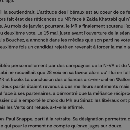
 Liège.
l la soutiendrait. L'attitude des libéraux est au coeur de ce fe
rs fait état des réticences du MR face à Zakia Khattabi qui n'
 Au mois de janvier, pourtant, le MR a finalement soutenu l'
du deuxième vote. Le 15 mai, juste avant l'ouverture de la séan
is Bouchez, a annoncé dans les médias que son parti ne vote
uxième fois un candidat rejeté en revenait à forcer la main 
 ciblée personnellement par des campagnes de la N-VA et du
i ne recueillait que 28 voix en sa faveur alors qu'il lui en fall
 MR et Ecolo. La conclusion des alliances arc-en-ciel en Wallon
s deux partis étaient revenus à des meilleurs sentiments mais
ul face à ses partenaires, a démontré que la méfiance récipro
ssier qui a emporté le choix du MR au Sénat: les libéraux ont
les Verts ont refusé, a-t-elle affirmé.
n-Paul Snappe, parti à la retraite. Sa désignation permettra 
le qui pour le moment ne compte qu'onze juges sur douze.