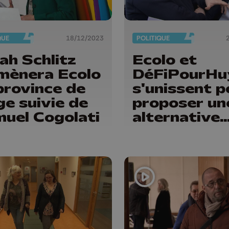
QUE
18/12/2023
POLITIQUE
ah Schlitz
Ecolo et
ènera Ecolo
DéFiPourHu
province de
s'unissent p
ge suivie de
proposer un
uel Cogolati
alternative
politique
citoyenne