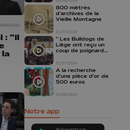
05/08/2026
800 mètres
d'archives de la
Vieille Montagne
18/05/2024
31/07/2026
: "Il
" Les Bulldogs de
e
Liège ont reçu un
coup de poignard
 la
dans le dos "
31/07/2026
"
A la recherche
d'une pièce d'or de
500 euros
04/08/2026
Notre app