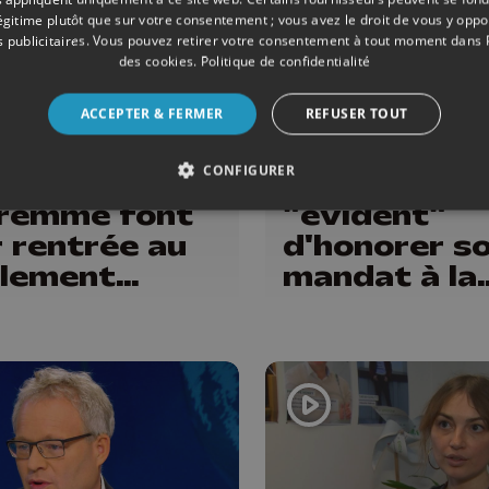
légitime plutôt que sur votre consentement ; vous avez le droit de vous y opp
 publicitaires
. Vous pouvez retirer votre consentement à tout moment dans
des cookies
.
Politique de confidentialité
QUE
25/06/2024
POLITIQUE
ACCEPTER & FERMER
REFUSER TOUT
 17 élus de
Pour Sarah
CONFIGURER
ge et Huy-
Schlitz, il es
remme font
"évident"
r rentrée au
d'honorer s
lement
mandat à la
lon
Chambre