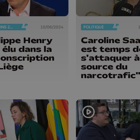
ÉLECTIONS 2024
10/06/2024
POLITIQUE
lippe Henry
Caroline Saal 
 élu dans la
est temps d
conscription
s'attaquer à
Liège
source du
narcotrafic