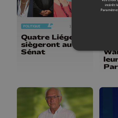
intérêt 
Paramètres
POLITIQUE
19/07/2024
POLITI
Quatre Liégeois
Les
siègeront au
Liè
Sénat
Wa
leu
Par
wal