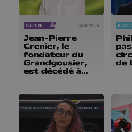
CULTURE
13/06/2024
Jean-Pierre
Phi
Crenier, le
pas
fondateur du
cir
Grandgousier,
de 
est décédé à
l'âge de 76 ans