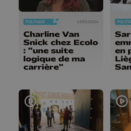
POLITIQUE
13/02/2024
POLITI
Charline Van
Sar
Snick chez Ecolo
emm
: "une suite
en 
logique de ma
Liè
carrière"
Sam